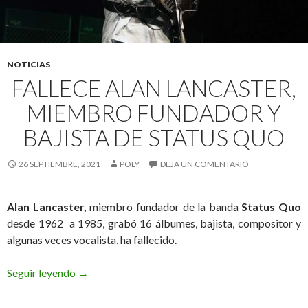
NOTICIAS
FALLECE ALAN LANCASTER,
MIEMBRO FUNDADOR Y
BAJISTA DE STATUS QUO
26 SEPTIEMBRE, 2021
POLY
DEJA UN COMENTARIO
Alan Lancaster,
miembro fundador de la banda
Status Quo
desde 1962 a 1985, grabó 16 álbumes, bajista, compositor y
algunas veces vocalista, ha fallecido.
Seguir leyendo
Fallece Alan Lancaster, miembro fundador y Baji
→