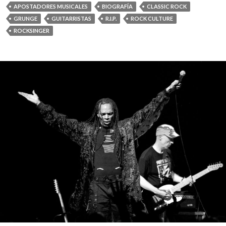
APOSTADORES MUSICALES
BIOGRAFÍA
CLASSIC ROCK
GRUNGE
GUITARRISTAS
R.I.P.
ROCK CULTURE
ROCKSINGER