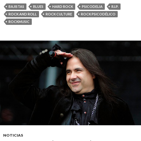
BAJISTAS
BLUES
HARD ROCK
PSICODELIA
R.I.P.
ROCK AND ROLL
ROCK CULTURE
ROCK PSICODÉLICO
ROCKMUSIC
NOTICIAS