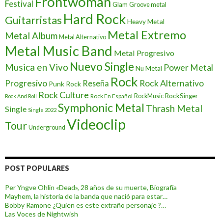
Frontwoman
Festival
Glam
Groove metal
Hard Rock
Guitarristas
Heavy Metal
Metal Extremo
Metal Album
Metal Alternativo
Metal Music Band
Metal Progresivo
Nuevo Single
Musica en Vivo
Power Metal
Nu Metal
Rock
Progresivo
Rock Alternativo
Reseña
Punk Rock
Rock Culture
RockSinger
Rock En Español
RockMusic
Rock And Roll
Symphonic Metal
Thrash Metal
Single
Single 2022
Videoclip
Tour
Underground
POST POPULARES
Per Yngve Ohlin «Dead», 28 años de su muerte, Biografía
Mayhem, la historia de la banda que nació para estar…
Bobby Ramone ¿Quien es este extraño personaje ?…
Las Voces de Nightwish