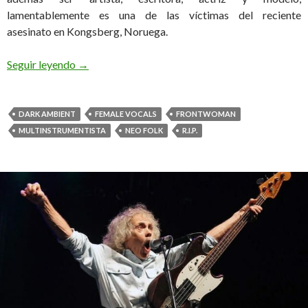
lamentablemente es una de las víctimas del reciente
asesinato en Kongsberg, Noruega.
Seguir leyendo
Andréa Meyer Muere en un ataque con arco y fl
→
DARK AMBIENT
FEMALE VOCALS
FRONTWOMAN
MULTINSTRUMENTISTA
NEO FOLK
R.I.P.