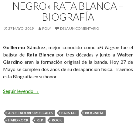
NEGRO» RATA BLANCA –
BIOGRAFÍA
27 MAYO, 2019
POLY
DEJA UN COMENTARIO
Guillermo Sánchez,
mejor conocido como
«El Negro»
fue el
bajista de
Rata Blanca
por tres décadas y junto a
Walter
Giardino
eran la formación original de la banda. Hoy 27 de
Mayo se cumplen dos años de su desaparición física. Traemos
esta Biografía en su honor.
Seguir leyendo
Guillermo Sánchez «El Negro» Rata Blanca – Biog
→
APOSTADORES MUSICALES
BAJISTAS
BIOGRAFÍA
HARD ROCK
R.I.P.
ROCK