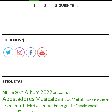
1
2
SIGUIENTE →
Ir
a
las
entradas
SÍGUENOS :)
ETIQUETAS
Album 2022
Album 2021
Album Debut
Apostadores Musicales
Black Metal
Blues
Classic Rock
Death Metal
Debut
Emergente
Female Vocals
Cover