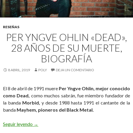
RESEÑAS
PER YNGVE OHLIN «DEAD»,
28 AÑOS DE SU MUERTE,
BIOGRAFÍA
8 ABRIL, 2019
POLY
DEJA UN COMENTARIO
El 8 de abril de 1991 muere
Per Yngve Ohlin, mejor conocido
como Dead,
como muchos sabrán, fue miembro fundador de
la banda
Morbid,
y desde 1988 hasta 1991 el cantante de la
banda
Mayhem, pioneros del Black Metal.
Seguir leyendo
Per Yngve Ohlin «Dead», 28 años de su muerte, Bi
→