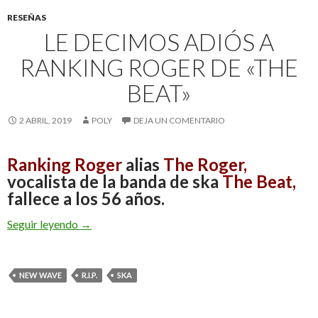
RESEÑAS
LE DECIMOS ADIÓS A
RANKING ROGER DE «THE
BEAT»
2 ABRIL, 2019
POLY
DEJA UN COMENTARIO
Ranking Roger
alias
The Roger,
vocalista de la banda de ska
The Beat,
fallece a los
56 años.
Seguir leyendo
Le decimos Adiós a Ranking Roger de «The Beat»
→
NEW WAVE
R.I.P.
SKA