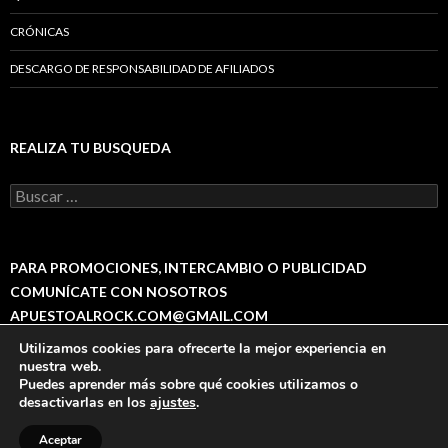
CRÓNICAS
DESCARGO DE RESPONSABILIDAD DE AFILIADOS
REALIZA TU BUSQUEDA
B
u
s
c
a
PARA PROMOCIONES, INTERCAMBIO O PUBLICIDAD
r
COMUNÍCATE CON NOSOTROS
:
APUESTOALROCK.COM@GMAIL.COM
Utilizamos cookies para ofrecerte la mejor experiencia en
nuestra web.
Puedes aprender más sobre qué cookies utilizamos o
Política de Privacidad
Funciona gracias a WordPress
desactivarlas en los
ajustes
.
This site is protected by
wp-copyrightpro.com
Aceptar