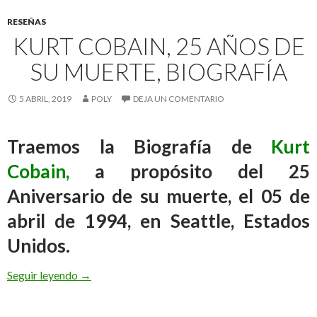
RESEÑAS
KURT COBAIN, 25 AÑOS DE
SU MUERTE, BIOGRAFÍA
5 ABRIL, 2019
POLY
DEJA UN COMENTARIO
Traemos la Biografía de
Kurt
Cobain,
a propósito del 25
Aniversario de su muerte, el 05 de
abril de 1994, en Seattle, Estados
Unidos.
Seguir leyendo
Kurt Cobain, 25 años de su muerte, Biografía
→