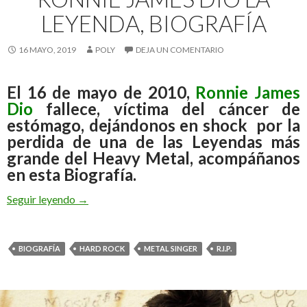
LEYENDA, BIOGRAFÍA
16 MAYO, 2019
POLY
DEJA UN COMENTARIO
El 16 de mayo de 2010,
Ronnie James
Dio
fallece, víctima del cáncer de
estómago, dejándonos en shock por la
perdida de una de las Leyendas más
grande del Heavy Metal, acompáñanos
en esta Biografía.
Seguir leyendo
Ronnie James Dio La Leyenda, Biografía
→
BIOGRAFÍA
HARD ROCK
METAL SINGER
R.I.P.