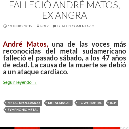
FALLECIÓ ANDRÉ MATOS,
EX ANGRA
10 JUNIO, 2019
POLY
DEJA UN COMENTARIO
André Matos
,
una de las voces más
reconocidas del metal sudamericano
falleció el pasado sábado, a los 47 años
de edad. La causa de la muerte se debió
a un ataque cardíaco.
Seguir leyendo
Falleció André Matos, Ex Angra
→
METAL NEOCLASICO
METAL SINGER
POWER METAL
R.I.P.
SYMPHONIC METAL