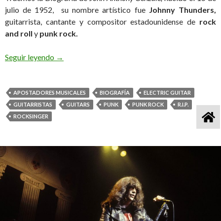
julio de 1952, su nombre artístico fue
Johnny Thunders,
guitarrista, cantante y compositor estadounidense de
rock
and roll
y
punk rock.
Seguir leyendo
Johnny Thunders, 28 años de su muerte Biografía
→
APOSTADORES MUSICALES
BIOGRAFÍA
ELECTRIC GUITAR
GUITARRISTAS
GUITARS
PUNK
PUNK ROCK
R.I.P.
ROCKSINGER