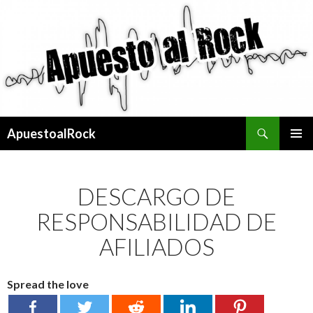
Buscar
ApuestoalRock
SALTAR
MENÚ
AL
PRINCI
CONTENIDO
DESCARGO DE
RESPONSABILIDAD DE
AFILIADOS
Spread the love