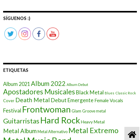
SÍGUENOS :)
ETIQUETAS
Album 2022
Album 2021
Album Debut
Apostadores Musicales
Black Metal
Blues
Classic Rock
Death Metal
Debut
Emergente
Female Vocals
Cover
Frontwoman
Festival
Glam
Groove metal
Hard Rock
Guitarristas
Heavy Metal
Metal Extremo
Metal Album
Metal Alternativo