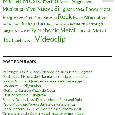
Metal Music Band
Metal Progresivo
Nuevo Single
Musica en Vivo
Power Metal
Nu Metal
Rock
Progresivo
Rock Alternativo
Reseña
Punk Rock
Rock Culture
RockSinger
Rock En Español
RockMusic
Rock And Roll
Symphonic Metal
Thrash Metal
Single
Single 2022
Videoclip
Tour
Underground
POST POPULARES
Per Yngve Ohlin «Dead», 28 años de su muerte, Biografía
Mayhem, la historia de la banda que nació para estar…
Bobby Ramone ¿Quien es este extraño personaje ?…
Las Voces de Nightwish
«Señorita Cara de Pizza» de Cuca
Cristina Scabbia – Biografía
Scooby-Doo! y Kiss «El misterio del Rock and Roll»
Pablo Motyczak Nuevo Bajista de Rata Blanca
Sopor Aeternus & The Ensemble of Shadows y su…
Crypta banda de Death Metal lanza su primer video…