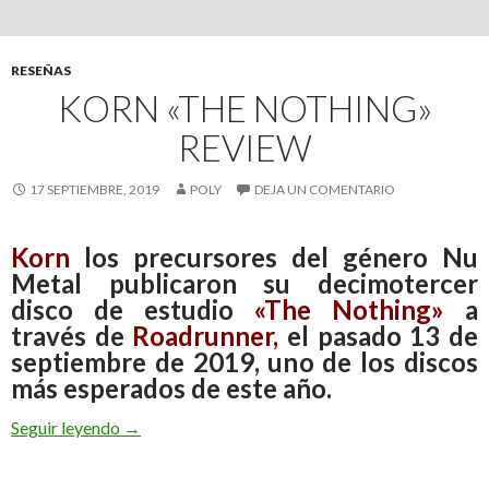
RESEÑAS
KORN «THE NOTHING»
REVIEW
17 SEPTIEMBRE, 2019
POLY
DEJA UN COMENTARIO
Korn
los precursores del género Nu
Metal publicaron su decimotercer
disco de estudio
«The Nothing»
a
través de
Roadrunner
,
el pasado 13 de
septiembre de 2019, uno de los discos
más esperados de este año.
Seguir leyendo
Korn «The Nothing» Review
→