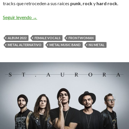
tracks que retroceden a sus raíces
punk
,
rock
y
hard rock.
Seguir leyendo
Insammer publica su álbum «Black Art»
→
ALBUM 2022
FEMALE VOCALS
FRONTWOMAN
METAL ALTERNATIVO
METAL MUSIC BAND
NU METAL