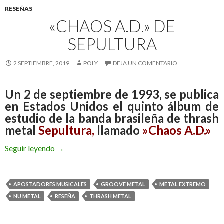
RESEÑAS
«CHAOS A.D.» DE
SEPULTURA
2 SEPTIEMBRE, 2019
POLY
DEJA UN COMENTARIO
Un 2 de septiembre de 1993, se publica
en Estados Unidos el quinto álbum de
estudio de la banda brasileña de thrash
metal
Sepultura,
llamado
»Chaos A.D.»
Seguir leyendo
«Chaos A.D.» de Sepultura
→
APOSTADORES MUSICALES
GROOVE METAL
METAL EXTREMO
NU METAL
RESEÑA
THRASH METAL