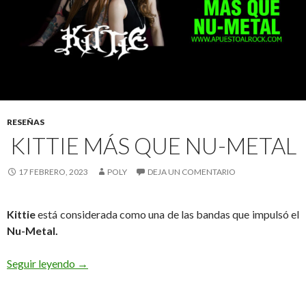
RESEÑAS
KITTIE MÁS QUE NU-METAL
17 FEBRERO, 2023
POLY
DEJA UN COMENTARIO
Kittie
está considerada como una de las bandas que impulsó el
Nu-Metal.
Seguir leyendo
Kittie Más que Nu-Metal
→