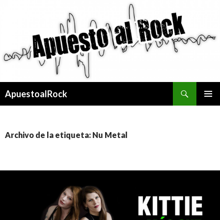
Buscar
ApuestoalRock
SALTAR
MENÚ
AL
PRINCI
CONTENIDO
Archivo de la etiqueta: Nu Metal