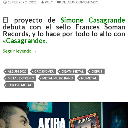
15 FEBRERO, 2021
POLY
DEJA UN COMENTARIO
El proyecto de
Simone Casagrande
debuta con el sello Frances Soman
Records, y lo hace por todo lo alto con
«Casagrande».
Seguir leyendo
El Proyecto de Simone Casagrande debuta con 
→
ALBUM 2020
CROSSOVER
DEATH METAL
DEBUT
METAL EXTREMO
METAL MUSIC BAND
NU METAL
THRASH METAL