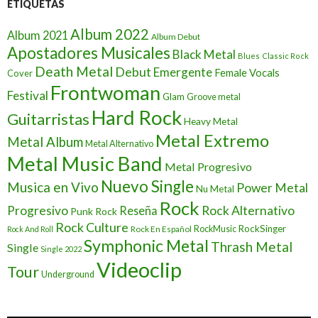
ETIQUETAS
Album 2022
Album 2021
Album Debut
Apostadores Musicales
Black Metal
Blues
Classic Rock
Death Metal
Debut
Emergente
Female Vocals
Cover
Frontwoman
Festival
Glam
Groove metal
Hard Rock
Guitarristas
Heavy Metal
Metal Extremo
Metal Album
Metal Alternativo
Metal Music Band
Metal Progresivo
Nuevo Single
Musica en Vivo
Power Metal
Nu Metal
Rock
Progresivo
Rock Alternativo
Reseña
Punk Rock
Rock Culture
RockSinger
Rock En Español
RockMusic
Rock And Roll
Symphonic Metal
Thrash Metal
Single
Single 2022
Videoclip
Tour
Underground