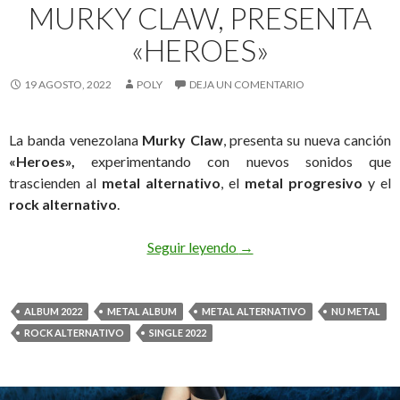
MURKY CLAW, PRESENTA
«HEROES»
19 AGOSTO, 2022
POLY
DEJA UN COMENTARIO
La banda venezolana
Murky Claw
, presenta su nueva canción
«Heroes»,
experimentando con nuevos sonidos que
trascienden al
metal alternativo
, el
metal progresivo
y el
rock alternativo
.
Seguir leyendo
La banda venezolana Mur
→
ALBUM 2022
METAL ALBUM
METAL ALTERNATIVO
NU METAL
ROCK ALTERNATIVO
SINGLE 2022