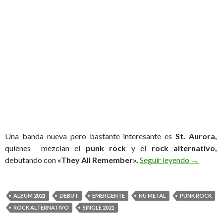
Una banda nueva pero bastante interesante es
St. Aurora,
quienes mezclan el
punk rock
y el
rock alternativo,
debutando con
«They All Remember».
Seguir leyendo
St. Auro
→
ALBUM 2021
DEBUT
EMERGENTE
NU METAL
PUNK ROCK
ROCK ALTERNATIVO
SINGLE 2021