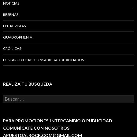
NOTICIAS
RESEÑAS
ENTREVISTAS
QUADROPHENIA
CRÓNICAS
DESCARGO DE RESPONSABILIDAD DE AFILIADOS
REALIZA TU BUSQUEDA
B
u
s
c
a
PARA PROMOCIONES, INTERCAMBIO O PUBLICIDAD
r
COMUNÍCATE CON NOSOTROS
:
APUESTOALROCK.COM@GMAIL.COM