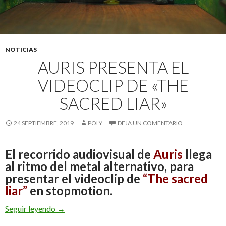
NOTICIAS
AURIS PRESENTA EL
VIDEOCLIP DE «THE
SACRED LIAR»
24 SEPTIEMBRE, 2019
POLY
DEJA UN COMENTARIO
El recorrido audiovisual de
Auris
llega
al ritmo del metal alternativo, para
presentar el videoclip de
“The sacred
liar”
en stopmotion.
Seguir leyendo
Auris presenta el videoclip de «The sacred liar»
→