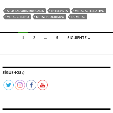
APOSTADORES MUSICALES
ENTREVISTA
METAL ALTERNATIVO
METAL CHILENO
METAL PROGRESIVO
NU METAL
1
2
…
5
SIGUIENTE →
Ir
a
las
entradas
SÍGUENOS :)