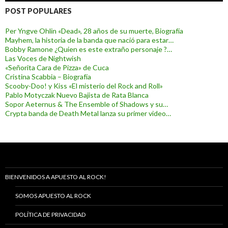
POST POPULARES
Per Yngve Ohlin «Dead», 28 años de su muerte, Biografía
Mayhem, la historia de la banda que nació para estar…
Bobby Ramone ¿Quien es este extraño personaje ?…
Las Voces de Nightwish
«Señorita Cara de Pizza» de Cuca
Cristina Scabbia – Biografía
Scooby-Doo! y Kiss «El misterio del Rock and Roll»
Pablo Motyczak Nuevo Bajista de Rata Blanca
Sopor Aeternus & The Ensemble of Shadows y su…
Crypta banda de Death Metal lanza su primer video…
BIENVENIDOS A APUESTO AL ROCK!
SOMOS APUESTO AL ROCK
POLÍTICA DE PRIVACIDAD