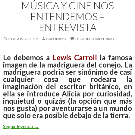
MÚSICA Y CINE NOS
ENTENDEMOS –
ENTREVISTA
21 AGOSTO, 2019
CAPONAZO
DEJA UN COMENTARIO
Le debemos a
Lewis Carroll
la famosa
imagen de la madriguera del conejo. La
madriguera podría ser sinónimo de casi
cualquier cosa que rodeara la
imaginación del escritor británico, en
ella se introduce Alicia por curiosidad,
inquietud o quizás (la opción que más
nos gusta) por aventurarse a un mundo
que solo era posible debajo de la tierra.
Seguir leyendo
Auris: Entre conejos, música y cine nos entendemo
→