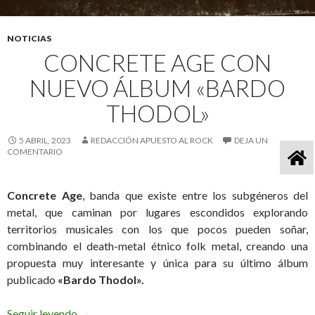
NOTICIAS
CONCRETE AGE CON
NUEVO ÁLBUM «BARDO
THODOL»
5 ABRIL, 2023
REDACCIÓN APUESTO AL ROCK
DEJA UN
COMENTARIO
Concrete Age
, banda que existe entre los subgéneros del
metal, que caminan por lugares escondidos explorando
territorios musicales con los que pocos pueden soñar,
combinando el death-metal étnico folk metal, creando una
propuesta muy interesante y única para su último álbum
publicado
«Bardo Thodol».
Seguir leyendo
Concrete Age con nuevo álbum «Bardo Thodol»
→