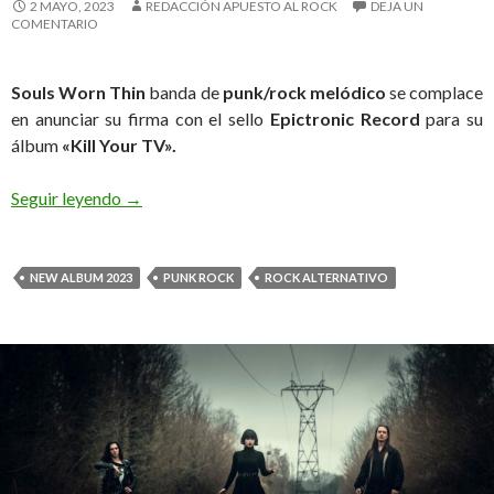
2 MAYO, 2023
REDACCIÓN APUESTO AL ROCK
DEJA UN
COMENTARIO
Souls Worn Thin
banda de
punk
/rock melódico
se complace
en anunciar su firma con el sello
Epictronic Record
para su
álbum
«Kill Your TV».
Seguir leyendo
Souls Worn Thin firma con Epictronic Record par
→
NEW ALBUM 2023
PUNK ROCK
ROCK ALTERNATIVO