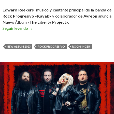
Edward Reekers
músico y cantante principal de la banda de
Rock Progresivo «Kayak»
y colaborador de
Ayreon
anuncia
Nuevo Álbum
«The Liberty Project».
Seguir leyendo
Edward Reekers anuncia Nuevo Álbum «The Liber
→
NEW ALBUM 2023
ROCK PROGRESIVO
ROCKSINGER