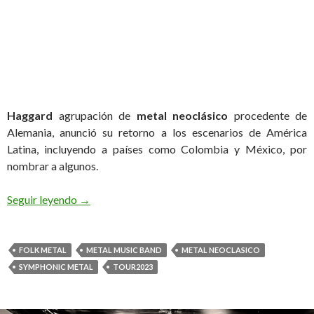
Haggard
agrupación de
metal neoclásico
procedente de
Alemania, anunció su retorno a los escenarios de América
Latina, incluyendo a países como Colombia y México, por
nombrar a algunos.
Seguir leyendo
Haggard en América Latina 2023
→
FOLK METAL
METAL MUSIC BAND
METAL NEOCLASICO
SYMPHONIC METAL
TOUR2023