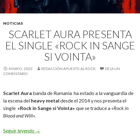
NOTICIAS
SCARLET AURA PRESENTA
EL SINGLE «ROCK IN SANGE
SI VOINTA»
4 MAYO, 2023
REDACCIÓN APUESTO AL ROCK
DEJA UN
COMENTARIO
Scarlet
Aura
banda de Rumania
ha estado a la vanguardia de
la escena del
heavy metal
desde el 2014 y nos presenta el
single
«Rock in Sange si Vointa»
que se traduce a
«Rock in
Blood and Will».
Seguir leyendo
Scarlet Aura Presenta el single «Rock in Sange si 
→