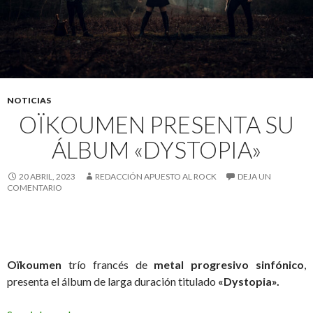
NOTICIAS
OÏKOUMEN PRESENTA SU
ÁLBUM «DYSTOPIA»
20 ABRIL, 2023
REDACCIÓN APUESTO AL ROCK
DEJA UN
COMENTARIO
Oïkoumen
trío francés de
metal progresivo sinfónico
,
presenta el álbum de larga duración titulado
«Dystopia».