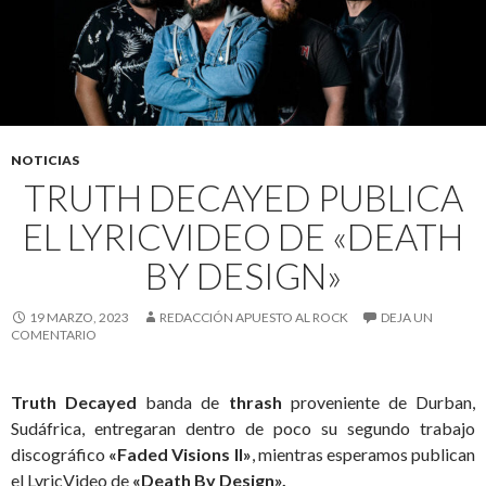
NOTICIAS
TRUTH DECAYED PUBLICA
EL LYRICVIDEO DE «DEATH
BY DESIGN»
19 MARZO, 2023
REDACCIÓN APUESTO AL ROCK
DEJA UN
COMENTARIO
Truth Decayed
banda de
thrash
proveniente de Durban,
Sudáfrica, entregaran dentro de poco su segundo trabajo
discográfico
«
Faded Visions II»
, mientras esperamos publican
el LyricVideo de
«Death By Design».