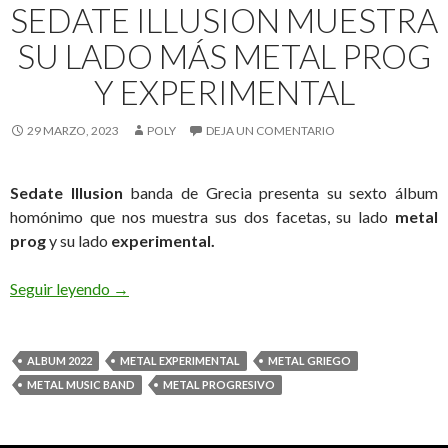
SEDATE ILLUSION MUESTRA
SU LADO MÁS METAL PROG
Y EXPERIMENTAL
29 MARZO, 2023
POLY
DEJA UN COMENTARIO
Sedate Illusion
banda de Grecia presenta su sexto álbum
homónimo que nos muestra sus dos facetas, su lado
metal
prog
y su lado
experimental.
Seguir leyendo
Sedate Illusion muestra su lado más metal prog y
→
ALBUM 2022
METAL EXPERIMENTAL
METAL GRIEGO
METAL MUSIC BAND
METAL PROGRESIVO