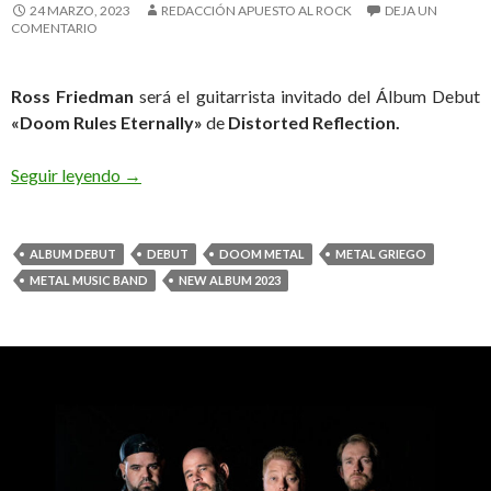
24 MARZO, 2023
REDACCIÓN APUESTO AL ROCK
DEJA UN
COMENTARIO
Ross Friedman
será el guitarrista invitado del Álbum Debut
«Doom Rules Eternally»
de
Distorted Reflection.
Seguir leyendo
Distorted Reflection Anuncia a Ross Friedman co
→
ALBUM DEBUT
DEBUT
DOOM METAL
METAL GRIEGO
METAL MUSIC BAND
NEW ALBUM 2023