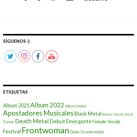
Ir
a
las
entradas
SÍGUENOS :)
ETIQUETAS
Album 2022
Album 2021
Album Debut
Apostadores Musicales
Black Metal
Blues
Classic Rock
Death Metal
Debut
Emergente
Female Vocals
Cover
Frontwoman
Festival
Glam
Groove metal