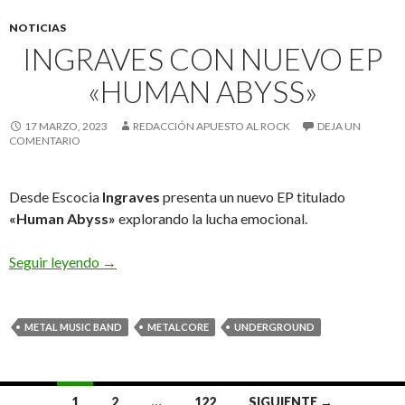
NOTICIAS
INGRAVES CON NUEVO EP
«HUMAN ABYSS»
17 MARZO, 2023
REDACCIÓN APUESTO AL ROCK
DEJA UN
COMENTARIO
Desde Escocia
Ingraves
presenta un nuevo EP titulado
«Human Abyss»
explorando la lucha emocional.
Seguir leyendo
Ingraves con nuevo EP «Human Abyss»
→
METAL MUSIC BAND
METALCORE
UNDERGROUND
1
2
…
122
SIGUIENTE →