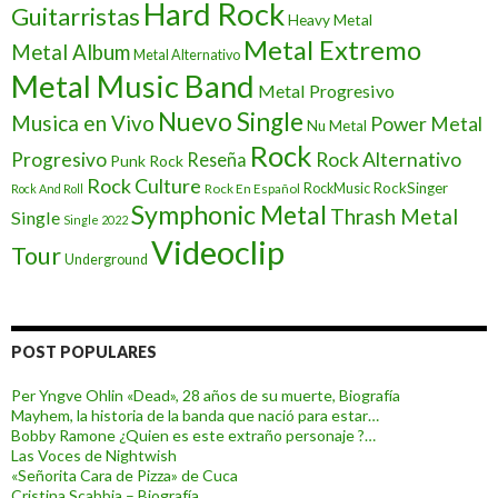
Hard Rock
Guitarristas
Heavy Metal
Metal Extremo
Metal Album
Metal Alternativo
Metal Music Band
Metal Progresivo
Nuevo Single
Musica en Vivo
Power Metal
Nu Metal
Rock
Progresivo
Rock Alternativo
Reseña
Punk Rock
Rock Culture
RockSinger
Rock En Español
RockMusic
Rock And Roll
Symphonic Metal
Thrash Metal
Single
Single 2022
Videoclip
Tour
Underground
POST POPULARES
Per Yngve Ohlin «Dead», 28 años de su muerte, Biografía
Mayhem, la historia de la banda que nació para estar…
Bobby Ramone ¿Quien es este extraño personaje ?…
Las Voces de Nightwish
«Señorita Cara de Pizza» de Cuca
Cristina Scabbia – Biografía