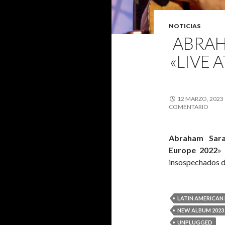
NOTICIAS
ABRAH
«LIVE
12 MARZO, 2023
COMENTARIO
Abraham Sar
Europe 2022
» 
insospechados 
LATIN AMERICAN
NEW ALBUM 2023
UNPLUGGED