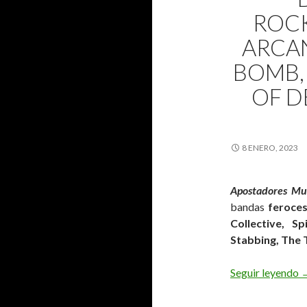
ROCK
ARCAN
BOMB,
OF D
8 ENERO, 2023
Apostadores Mus
bandas
feroces
Collective, 
Stabbing, The T
Seguir leyendo
B