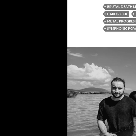
BRUTAL DEATH M
HARD ROCK
METAL PROGRES
SYMPHONIC POW