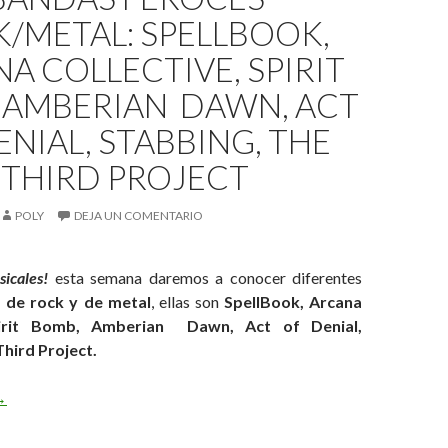
/METAL: SPELLBOOK,
A COLLECTIVE, SPIRIT
 AMBERIAN DAWN, ACT
ENIAL, STABBING, THE
THIRD PROJECT
POLY
DEJA UN COMENTARIO
icales!
esta semana daremos a conocer diferentes
 de rock y de metal
, ellas son
SpellBook,
Arcana
Spirit Bomb, Amberian Dawn, Act of Denial,
hird Project.
andas Feroces Rock/Metal: SpellBook, Arcana Collective, Spirit 
→