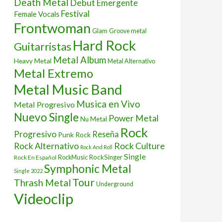
Death Metal
Debut
Emergente
Festival
Female Vocals
Frontwoman
Glam
Groove metal
Hard Rock
Guitarristas
Metal Album
Heavy Metal
Metal Alternativo
Metal Extremo
Metal Music Band
Musica en Vivo
Metal Progresivo
Nuevo Single
Power Metal
Nu Metal
Rock
Progresivo
Reseña
Punk Rock
Rock Culture
Rock Alternativo
Rock And Roll
Single
RockSinger
Rock En Español
RockMusic
Symphonic Metal
Single 2022
Tour
Thrash Metal
Underground
Videoclip