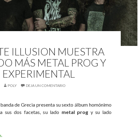
TE ILLUSION MUESTRA
DO MÁS METAL PROG Y
EXPERIMENTAL
POLY
DEJA UN COMENTARIO
banda de Grecia presenta su sexto álbum homónimo
a sus dos facetas, su lado
metal prog
y su lado
edate Illusion muestra su lado más metal prog y experimental
→