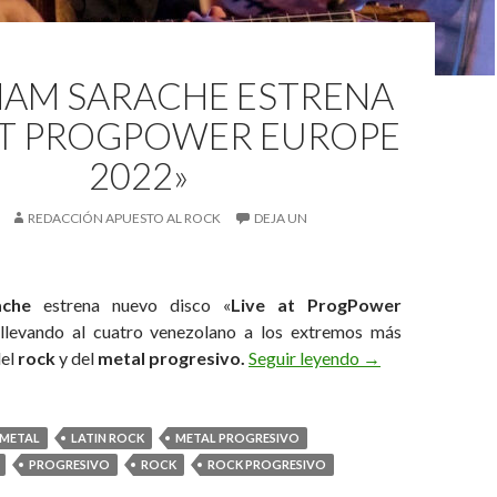
AM SARACHE ESTRENA
 AT PROGPOWER EUROPE
2022»
REDACCIÓN APUESTO AL ROCK
DEJA UN
ache
estrena nuevo disco «
Live at ProgPower
llevando al cuatro venezolano a los extremos más
del
rock
y del
metal progresivo.
Seguir leyendo
Abraham Sarache 
→
 METAL
LATIN ROCK
METAL PROGRESIVO
PROGRESIVO
ROCK
ROCK PROGRESIVO