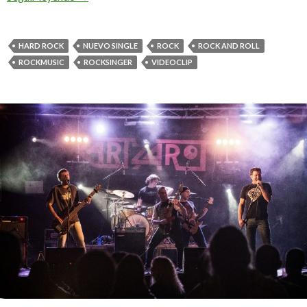
HARD ROCK
NUEVO SINGLE
ROCK
ROCK AND ROLL
ROCKMUSIC
ROCKSINGER
VIDEOCLIP