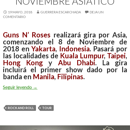
NOVIEMBRE ASIÁTICO
19 MAYO, 2018
GUERRERA ESCARCHADA
DEJA UN
COMENTARIO
Guns N’ Roses
realizará gira por Asia,
comenzando el 8 de Noviembre de
2018 en
Yakarta
,
Indonesia
. Pasará por
las localidades de
Kuala Lumpur
,
Taipei
,
Hong Kong
y
Abu Dhabi
. La gira
incluirá el primer show dado por la
banda en
Manila
,
Filipinas
.
Seguir leyendo
Guns N’ Roses tendrá un Noviembre asiático
→
ROCK AND ROLL
TOUR