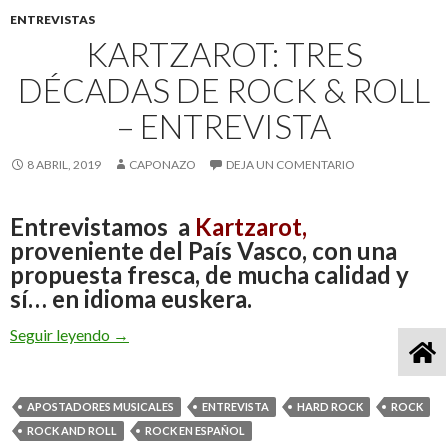
ENTREVISTAS
KARTZAROT: TRES
DÉCADAS DE ROCK & ROLL
– ENTREVISTA
8 ABRIL, 2019
CAPONAZO
DEJA UN COMENTARIO
Entrevistamos a
Kartzarot,
proveniente del País Vasco, con una
propuesta fresca, de mucha calidad y
sí… en idioma euskera.
Seguir leyendo
kartzarot: Tres décadas de Rock & Roll – Entrevi
→
APOSTADORES MUSICALES
ENTREVISTA
HARD ROCK
ROCK
ROCK AND ROLL
ROCK EN ESPAÑOL