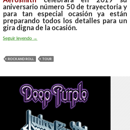
aniversario número 50 de trayectoria y
para tan especial ocasión ya están
preparando todos los detalles para un
gira digna de la ocasión.
Seguir leyendo
Aerosmith Celebra Con Gira Especial sus 5 Déca
→
ROCK AND ROLL
TOUR