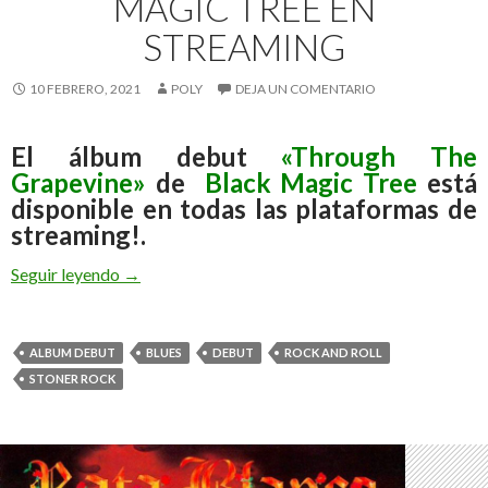
MAGIC TREE EN
STREAMING
10 FEBRERO, 2021
POLY
DEJA UN COMENTARIO
El álbum debut
«
Through The
Grapevine»
de
Black Magic Tree
está
disponible en todas las plataformas de
streaming!.
Seguir leyendo
«Through The Grapevine» de Black Magic Tree e
→
ALBUM DEBUT
BLUES
DEBUT
ROCK AND ROLL
STONER ROCK