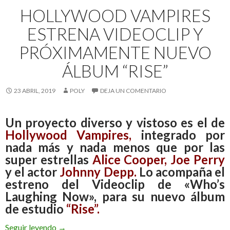
HOLLYWOOD VAMPIRES
ESTRENA VIDEOCLIP Y
PRÓXIMAMENTE NUEVO
ÁLBUM “RISE”
23 ABRIL, 2019
POLY
DEJA UN COMENTARIO
Un proyecto diverso y vistoso es el de
Hollywood Vampires,
integrado por
nada más y nada menos que por las
super estrellas
Alice Cooper, Joe Perry
y el actor
Johnny Depp.
Lo acompaña el
estreno del Videoclip de «Who’s
Laughing Now», para su nuevo álbum
de estudio
“Rise”.
Seguir leyendo
Hollywood Vampires estrena Videoclip y próxi
→