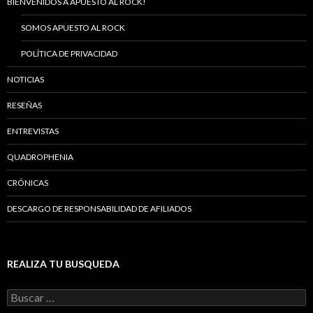
BIENVENIDOS A APUESTO AL ROCK!
SOMOS APUESTO AL ROCK
POLÍTICA DE PRIVACIDAD
NOTICIAS
RESEÑAS
ENTREVISTAS
QUADROPHENIA
CRÓNICAS
DESCARGO DE RESPONSABILIDAD DE AFILIADOS
REALIZA TU BUSQUEDA
B
u