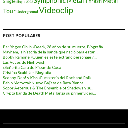
Symphonic Metal
Thrash Metal
Single
Single 2022
Videoclip
Tour
Underground
POST POPULARES
Per Yngve Ohlin «Dead», 28 años de su muerte, Biografía
Mayhem, la historia de la banda que nació para estar…
Bobby Ramone ¿Quien es este extraño personaje ?…
Las Voces de Nightwish
«Señorita Cara de Pizza» de Cuca
Cristina Scabbia – Biografía
Scooby-Doo! y Kiss «El misterio del Rock and Roll»
Pablo Motyczak Nuevo Bajista de Rata Blanca
Sopor Aeternus & The Ensemble of Shadows y su…
Crypta banda de Death Metal lanza su primer video…