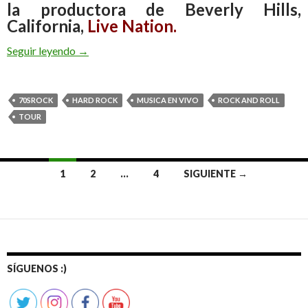
la productora de Beverly Hills,
California,
Live Nation.
Seguir leyendo
Tour de gigantes: Deep Purple y Judas Priest
→
70SROCK
HARD ROCK
MUSICA EN VIVO
ROCK AND ROLL
TOUR
1
2
…
4
SIGUIENTE →
Ir
a
las
entradas
SÍGUENOS :)