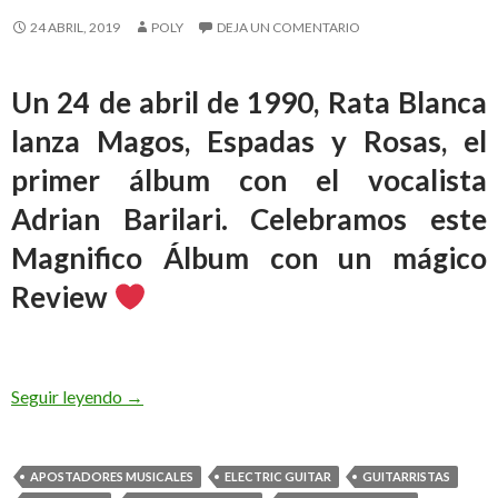
24 ABRIL, 2019
POLY
DEJA UN COMENTARIO
Un 24 de abril de 1990, Rata Blanca
lanza Magos, Espadas y Rosas, el
primer álbum con el vocalista
Adrian Barilari. Celebramos este
Magnifico Álbum con un mágico
Review
Seguir leyendo
Magos, Espadas y Rosas de RATA BLANCA Rev
→
APOSTADORES MUSICALES
ELECTRIC GUITAR
GUITARRISTAS