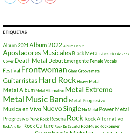
ETIQUETAS
Album 2022
Album 2021
Album Debut
Apostadores Musicales
Black Metal
Blues
Classic Rock
Death Metal
Debut
Emergente
Female Vocals
Cover
Frontwoman
Festival
Glam
Groove metal
Hard Rock
Guitarristas
Heavy Metal
Metal Extremo
Metal Album
Metal Alternativo
Metal Music Band
Metal Progresivo
Nuevo Single
Musica en Vivo
Power Metal
Nu Metal
Rock
Progresivo
Rock Alternativo
Reseña
Punk Rock
Rock Culture
RockSinger
Rock En Español
RockMusic
Rock And Roll