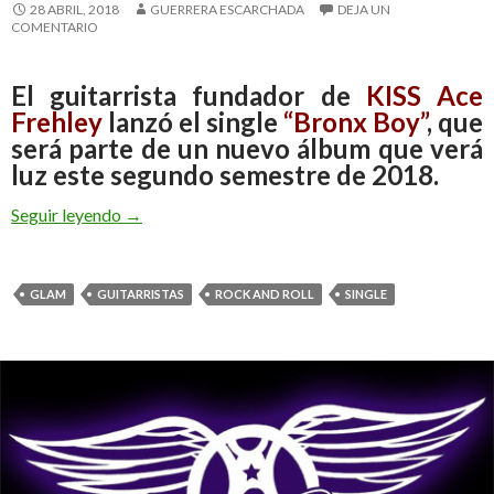
28 ABRIL, 2018
GUERRERA ESCARCHADA
DEJA UN
COMENTARIO
El guitarrista fundador de
KISS Ace
Frehley
lanzó el single
“Bronx Boy”
, que
será parte de un nuevo álbum que verá
luz este segundo semestre de 2018.
Seguir leyendo
¡Single! Ace Frehley lanza “Bronx Boy”
→
GLAM
GUITARRISTAS
ROCK AND ROLL
SINGLE