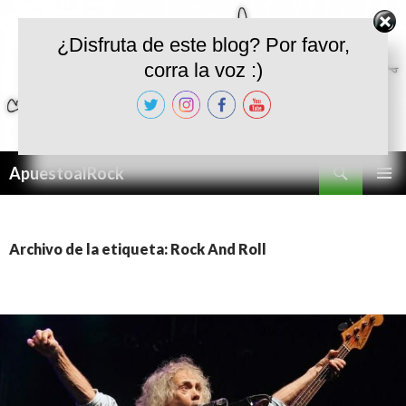
¿Disfruta de este blog? Por favor,
corra la voz :)
Buscar
ApuestoalRock
SALTAR
MENÚ
AL
PRINCI
CONTENIDO
Archivo de la etiqueta: Rock And Roll