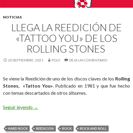
NOTICIAS
LLEGA LA REEDICIÓN DE
«TATTOO YOU» DE LOS
ROLLING STONES
20 SEPTIEMBRE, 2021
POLY
DEJA UN COMENTARIO
Se viene la Reedición de uno de los discos claves de los
Rolling
Stones,
«
Tattoo You»
. Publicado en 1981 y que fue hecho
con temas descartados de otros álbumes.
Seguir leyendo
Llega la Reedición de «Tattoo You» de los Rolling
→
HARD ROCK
REEDICION
ROCK
ROCK AND ROLL