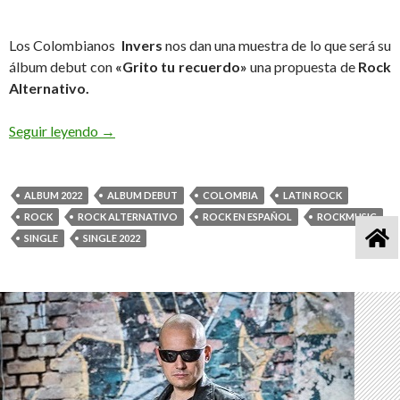
Los Colombianos
Invers
nos dan una muestra de lo que será su
álbum debut con
«Grito tu recuerdo»
una propuesta de
Rock
Alternativo.
Seguir leyendo
Invers Banda de ROCK ALTERNATIVO Nos Muest
→
ALBUM 2022
ALBUM DEBUT
COLOMBIA
LATIN ROCK
ROCK
ROCK ALTERNATIVO
ROCK EN ESPAÑOL
ROCKMUSIC
SINGLE
SINGLE 2022