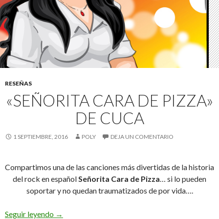
RESEÑAS
«SEÑORITA CARA DE PIZZA»
DE CUCA
1 SEPTIEMBRE, 2016
POLY
DEJA UN COMENTARIO
Compartimos una de las canciones más divertidas de la historia
del rock en español
Señorita Cara de Pizza
… si lo pueden
soportar y no quedan traumatizados de por vida….
Seguir leyendo
«Señorita Cara de Pizza» de Cuca
→