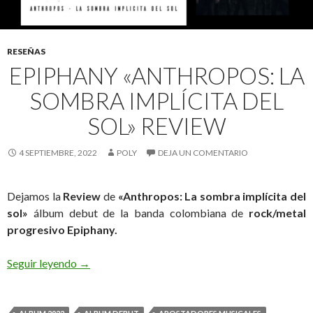
RESEÑAS
EPIPHANY «ANTHROPOS: LA
SOMBRA IMPLÍCITA DEL
SOL» REVIEW
4 SEPTIEMBRE, 2022
POLY
DEJA UN COMENTARIO
Dejamos la
Review
de
«Anthropos: La sombra implícita del
sol»
álbum debut de la banda colombiana de
rock/
metal
progresivo
Epiphany.
Seguir leyendo
Epiphany «Anthropos: La sombra implícita del so
→