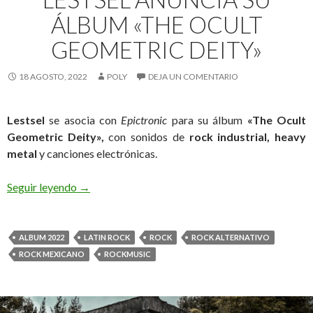
ÁLBUM «THE OCULT
GEOMETRIC DEITY»
18 AGOSTO, 2022
POLY
DEJA UN COMENTARIO
Lestsel
se asocia con
Epictronic
para su álbum
«The Ocult
Geometric Deity»,
con sonidos de
rock industrial, heavy
metal
y canciones electrónicas.
Seguir leyendo
Lestsel Anuncia su Álbum «The Ocult Geometric 
→
ALBUM 2022
LATIN ROCK
ROCK
ROCK ALTERNATIVO
ROCK MEXICANO
ROCKMUSIC