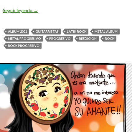
Seguir leyendo
Sebastián Caldas Reeditara su álbum «ME-WE»
→
ALBUM 2021
GUITARRISTAS
LATIN ROCK
METAL ALBUM
METAL PROGRESIVO
PROGRESIVO
REEDICION
ROCK
ROCK PROGRESIVO