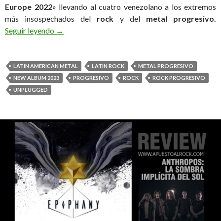
Europe 2022
» llevando al cuatro venezolano a los extremos
más insospechados del
rock
y del
metal progresivo.
Seguir leyendo
Abraham Sarache Estrena «Live at ProgPower E
→
LATIN AMERICAN METAL
LATIN ROCK
METAL PROGRESIVO
NEW ALBUM 2023
PROGRESIVO
ROCK
ROCK PROGRESIVO
UNPLUGGED