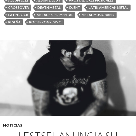
ALBUM 2022
ALBUM DEBUT
APOSTADORES MUSICALES
CROSSOVER
DEATH METAL
DJENT
LATIN AMERICAN METAL
LATIN ROCK
METAL EXPERIMENTAL
METAL MUSIC BAND
RESEÑA
ROCK PROGRESIVO
NOTICIAS
LESTSEL ANUNCIA SU