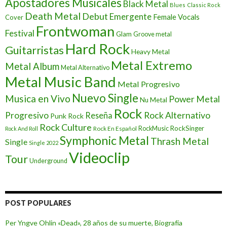
Apostadores Musicales
Black Metal
Blues
Classic Rock
Death Metal
Debut
Emergente
Female Vocals
Cover
Frontwoman
Festival
Glam
Groove metal
Hard Rock
Guitarristas
Heavy Metal
Metal Extremo
Metal Album
Metal Alternativo
Metal Music Band
Metal Progresivo
Nuevo Single
Musica en Vivo
Power Metal
Nu Metal
Rock
Progresivo
Rock Alternativo
Reseña
Punk Rock
Rock Culture
RockSinger
Rock En Español
RockMusic
Rock And Roll
Symphonic Metal
Thrash Metal
Single
Single 2022
Videoclip
Tour
Underground
POST POPULARES
Per Yngve Ohlin «Dead», 28 años de su muerte, Biografía