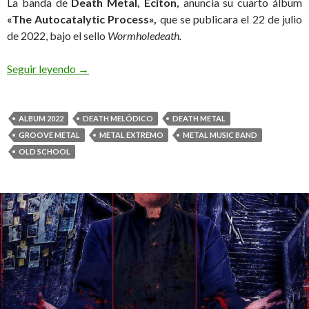
La banda de
Death Metal, Eciton,
anuncia su cuarto álbum
«The Autocatalytic Process»,
que se publicara el 22 de julio
de 2022, bajo el sello
Wormholedeath.
Seguir leyendo
Los Death Metal, Eciton, se preparan para lanzar
→
ALBUM 2022
DEATH MELÓDICO
DEATH METAL
GROOVE METAL
METAL EXTREMO
METAL MUSIC BAND
OLD SCHOOL