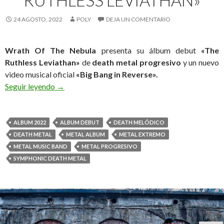
24 AGOSTO, 2022
POLY
DEJA UN COMENTARIO
Wrath Of The Nebula
presenta su álbum debut
«The
Ruthless Leviathan»
de
death metal progresivo
y un nuevo
video musical oficial
«Big Bang in Reverse».
Seguir leyendo
Wrath Of The Nebula Debuta con «The Ruthless 
→
ALBUM 2022
ALBUM DEBUT
DEATH MELÓDICO
DEATH METAL
METAL ALBUM
METAL EXTREMO
METAL MUSIC BAND
METAL PROGRESIVO
SYMPHONIC DEATH METAL