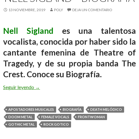
13 NOVIEMBRE, 2019
POLY
DEJA UN COMENTARIO
Nell Sigland
es una talentosa
vocalista, conocida por haber sido la
cantante femenina de Theatre of
Tragedy, y de su propia banda The
Crest. Conoce su Biografía.
Seguir leyendo
Nell Sigland – Biografía
→
APOSTADORES MUSICALES
BIOGRAFÍA
DEATH MELÓDICO
DOOM METAL
FEMALE VOCALS
FRONTWOMAN
GOTHIC METAL
ROCK GOTICO