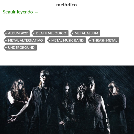
melódico
.
Seguir leyendo
Pitch Black Mentality y su álbum «World Final 
→
ALBUM 2022
DEATH MELÓDICO
METAL ALBUM
METAL ALTERNATIVO
METAL MUSIC BAND
THRASH METAL
UNDERGROUND