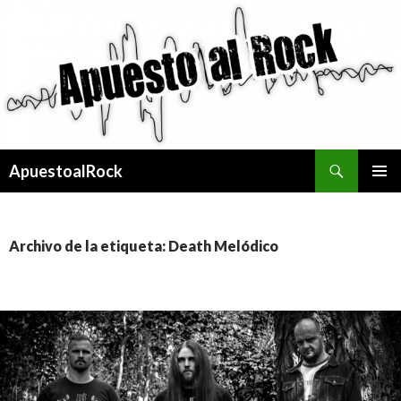
Buscar
ApuestoalRock
SALTAR
MENÚ
AL
PRINCI
CONTENIDO
Archivo de la etiqueta: Death Melódico