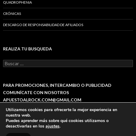
QUADROPHENIA
CRÓNICAS
DESCARGO DE RESPONSABILIDAD DE AFILIADOS
REALIZA TU BUSQUEDA
B
u
s
c
a
PARA PROMOCIONES, INTERCAMBIO O PUBLICIDAD
r
COMUNÍCATE CON NOSOTROS
:
APUESTOALROCK.COM@GMAIL.COM
Utilizamos cookies para ofrecerte la mejor experiencia en
nuestra web.
Puedes aprender más sobre qué cookies utilizamos o
desactivarlas en los
ajustes
.
Política de Privacidad
Funciona gracias a WordPress