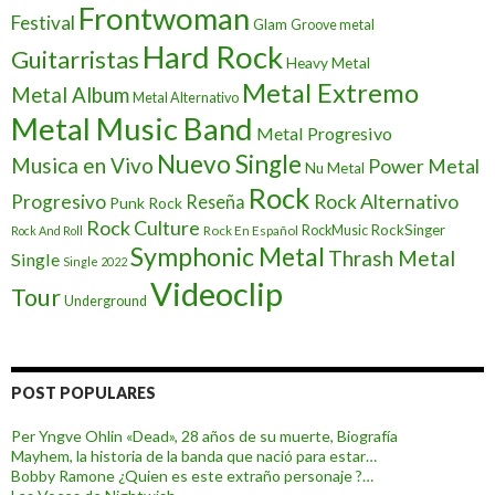
Frontwoman
Festival
Glam
Groove metal
Hard Rock
Guitarristas
Heavy Metal
Metal Extremo
Metal Album
Metal Alternativo
Metal Music Band
Metal Progresivo
Nuevo Single
Musica en Vivo
Power Metal
Nu Metal
Rock
Progresivo
Rock Alternativo
Reseña
Punk Rock
Rock Culture
RockSinger
Rock En Español
RockMusic
Rock And Roll
Symphonic Metal
Thrash Metal
Single
Single 2022
Videoclip
Tour
Underground
POST POPULARES
Per Yngve Ohlin «Dead», 28 años de su muerte, Biografía
Mayhem, la historia de la banda que nació para estar…
Bobby Ramone ¿Quien es este extraño personaje ?…