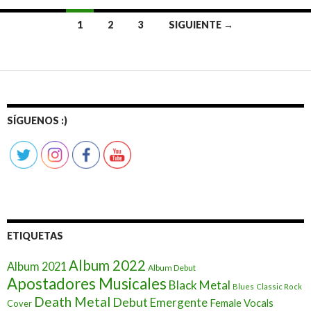
1
2
3
SIGUIENTE →
Ir
a
las
entradas
SÍGUENOS :)
ETIQUETAS
Album 2022
Album 2021
Album Debut
Apostadores Musicales
Black Metal
Blues
Classic Rock
Death Metal
Debut
Emergente
Female Vocals
Cover