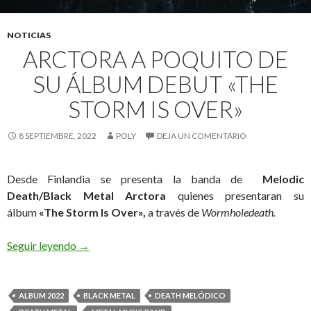
NOTICIAS
ARCTORA A POQUITO DE
SU ÁLBUM DEBUT «THE
STORM IS OVER»
8 SEPTIEMBRE, 2022
POLY
DEJA UN COMENTARIO
Desde Finlandia se presenta la banda de
Melodic
Death/Black Metal
Arctora
quienes presentaran su
álbum
«The Storm Is Over»,
a través de
Wormholedeath.
Seguir leyendo
Arctora a poquito de su Álbum Debut «The Storm
→
ALBUM 2022
BLACK METAL
DEATH MELÓDICO