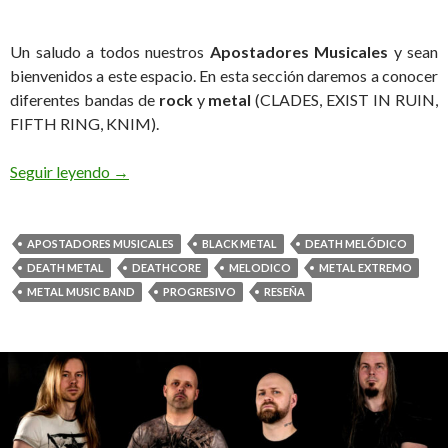
Un saludo a todos nuestros
Apostadores Musicales
y sean
bienvenidos a este espacio. En esta sección daremos a conocer
diferentes bandas de
rock
y
metal
(CLADES, EXIST IN RUIN,
FIFTH RING, KNIM).
Seguir leyendo
Estas bandas están brutales Clades, Exist in Ruin,
→
APOSTADORES MUSICALES
BLACK METAL
DEATH MELÓDICO
DEATH METAL
DEATHCORE
MELODICO
METAL EXTREMO
METAL MUSIC BAND
PROGRESIVO
RESEÑA