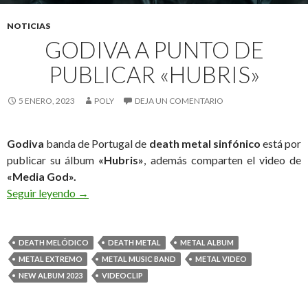
NOTICIAS
GODIVA A PUNTO DE
PUBLICAR «HUBRIS»
5 ENERO, 2023
POLY
DEJA UN COMENTARIO
Godiva
banda de Portugal de
death metal sinfónico
está por
publicar su álbum
«Hubris»
, además comparten el video de
«
Media God».
Seguir leyendo
Godiva a punto de Publicar «Hubris»
→
DEATH MELÓDICO
DEATH METAL
METAL ALBUM
METAL EXTREMO
METAL MUSIC BAND
METAL VIDEO
NEW ALBUM 2023
VIDEOCLIP