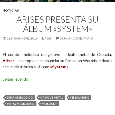
NOTICIAS
ARISES PRESENTA SU
ÁLBUM «SYSTEM»
26 NOVIEMBRE, 2019
POLY
DEJA UN COMENTARIO
El combo melódico de groove – death metal de Croacia,
Arises,
se complace en anunciar su firma con Wormholedeath,
el cual distribuirá su álbum
«System».
Seguir leyendo
Arises presenta su álbum «System»
→
DEATH MELÓDICO
GROOVE METAL
METAL MUSIC
METAL MUSIC BAND
VIDEOCLIP