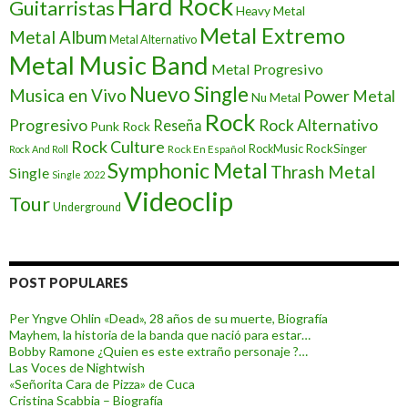
Hard Rock
Guitarristas
Heavy Metal
Metal Extremo
Metal Album
Metal Alternativo
Metal Music Band
Metal Progresivo
Nuevo Single
Musica en Vivo
Power Metal
Nu Metal
Rock
Progresivo
Rock Alternativo
Reseña
Punk Rock
Rock Culture
RockSinger
Rock En Español
RockMusic
Rock And Roll
Symphonic Metal
Thrash Metal
Single
Single 2022
Videoclip
Tour
Underground
POST POPULARES
Per Yngve Ohlin «Dead», 28 años de su muerte, Biografía
Mayhem, la historia de la banda que nació para estar…
Bobby Ramone ¿Quien es este extraño personaje ?…
Las Voces de Nightwish
«Señorita Cara de Pizza» de Cuca
Cristina Scabbia – Biografía