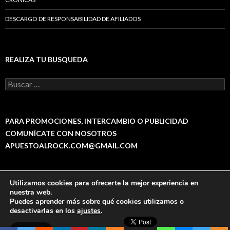
DESCARGO DE RESPONSABILIDAD DE AFILIADOS
REALIZA TU BUSQUEDA
B
u
s
c
a
PARA PROMOCIONES, INTERCAMBIO O PUBLICIDAD
r
COMUNÍCATE CON NOSOTROS
:
APUESTOALROCK.COM@GMAIL.COM
Utilizamos cookies para ofrecerte la mejor experiencia en
Política de Privacidad
Funciona gracias a WordPress
nuestra web.
Puedes aprender más sobre qué cookies utilizamos o
This site is protected by
wp-copyrightpro.com
desactivarlas en los
ajustes
.