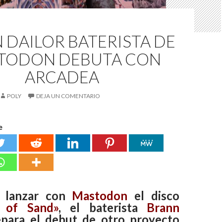
 DAILOR BATERISTA DE
TODON DEBUTA CON
ARCADEA
POLY
DEJA UN COMENTARIO
e
 lanzar con
Mastodon
el disco
 of Sand»
, el baterista
Brann
para el debut de otro proyecto