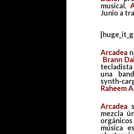
musical,
Junio a tr
[huge_it_g
Arcadea
n
Brann Dai
tecladist
una band
synth-ca
Raheem A
Arcadea
s
mezcla ún
orgánicos 
música e