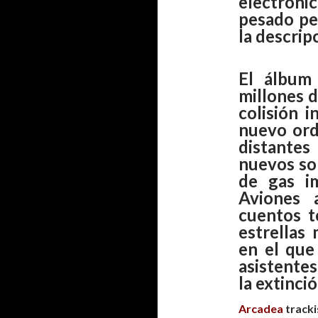
electroni
pesado pe
la descripc
El álbum
millones d
colisión 
nuevo ord
distantes
nuevos sol
de gas i
Aviones 
cuentos t
estrellas
en el qu
asistente
la extinció
Arcadea
tracki