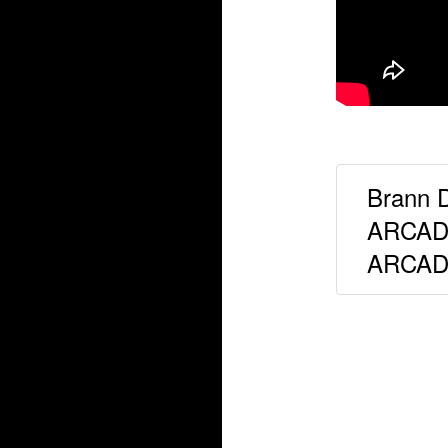
Brann D
ARCADE
ARCA