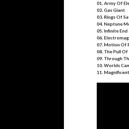
01. Army Of El
02. Gas Giant
03. Rings Of S
04. Neptune M
05. Infinite End
06. Electromag
07. Motion Of 
08. The Pull Of 
09. Through Th
10. Worlds Ca
11. Magnificen