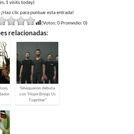
s, 1 visits today)
¡Haz clic para puntuar esta entrada!
(Votos:
0
Promedio:
0
)
es relacionadas:
ison,
Sinequanon debuta
ndador
con "Hope Brings Us
Together"