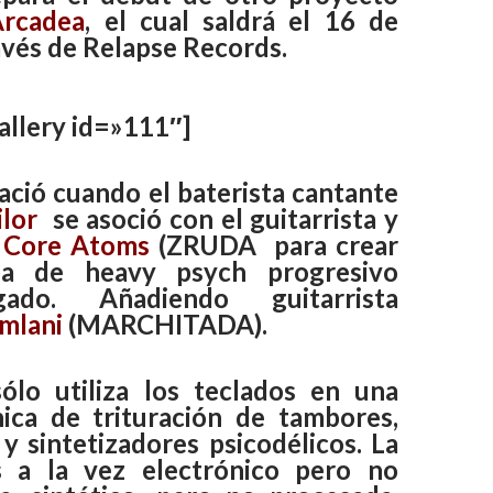
Arcadea
, el cual saldrá el 16 de
avés de Relapse Records.
allery id=»111″]
ació cuando el baterista cantante
lor
se asoció con el guitarrista y
a
Core Atoms
(
ZRUDA
para crear
a de heavy psych progresivo
rgado. Añadiendo guitarrista
mlani
(
MARCHITADA
).
ólo utiliza los teclados en una
ica de trituración de tambores,
y sintetizadores psicodélicos. La
s a la vez electrónico pero no