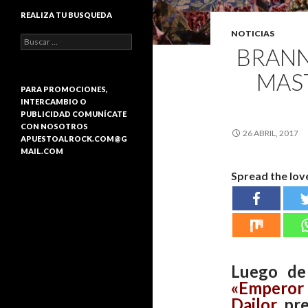
REALIZA TU BUSQUEDA
NOTICIAS
B
BRANN
u
s
MAS
c
a
PARA PROMOCIONES,
r
INTERCAMBIO O
:
PUBLICIDAD COMUNÍCATE
CON NOSOTROS
26 ABRIL, 2017
APUESTOALROCK.COM@G
MAIL.COM
Spread the lov
Luego de
«Emperor
Dailor
pre