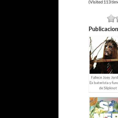
(Visited 113 time
Publicacion
Fallece Joey Jord
Ex baterista y fu
de Slipknot