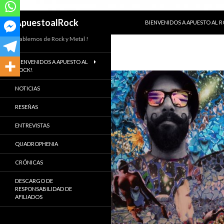
SALTAR AL CONTENIDO
Buscar
ApuestoalRock
BIENVENIDOS A APUESTO AL 
Hablemos de Rock y Metal !
BIENVENIDOS A APUESTO AL
ROCK!
NOTICIAS
RESEÑAS
ENTREVISTAS
QUADROPHENIA
CRÓNICAS
DESCARGO DE
RESPONSABILIDAD DE
AFILIADOS