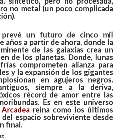
ca, sintético, pero no procesada,
ro no metal (un poco complicada
ión).
 prevé un futuro de cinco mil
e años a partir de ahora, donde la
inminente de las galaxias crea un
en de los planetas. Donde, lunas
 frías comprometen alianza para
es y la expansión de los gigantes
mplosionan en agujeros negros.
antiguos, siempre a la deriva,
óxicos récord de amor entre las
 moribundas. Es en este universo
e
Arcadea
reina como los últimos
s del espacio sobreviviente desde
n final.
st