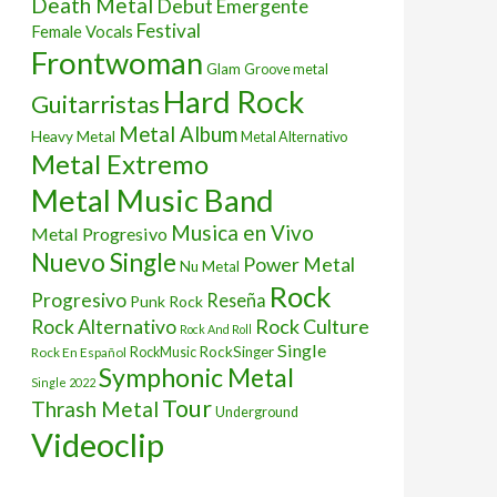
Death Metal
Debut
Emergente
Festival
Female Vocals
Frontwoman
Glam
Groove metal
Hard Rock
Guitarristas
Metal Album
Heavy Metal
Metal Alternativo
Metal Extremo
Metal Music Band
Musica en Vivo
Metal Progresivo
Nuevo Single
Power Metal
Nu Metal
Rock
Progresivo
Reseña
Punk Rock
Rock Culture
Rock Alternativo
Rock And Roll
Single
RockSinger
Rock En Español
RockMusic
Symphonic Metal
Single 2022
Tour
Thrash Metal
Underground
Videoclip