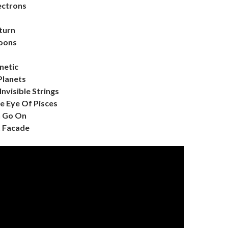
ectrons
aturn
oons
netic
Planets
Invisible Strings
e Eye Of Pisces
n Go On
t Facade