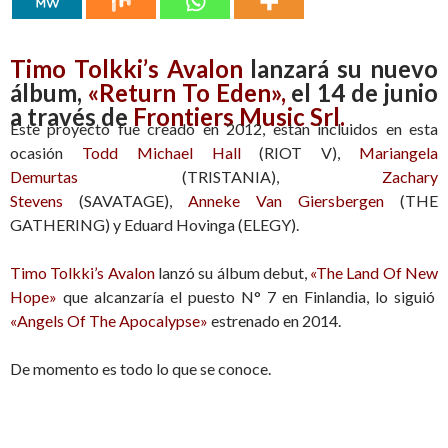
Timo Tolkki’s Avalon
lanzará su nuevo
álbum,
«Return To Eden»
,
el 14 de junio
a través de
Frontiers Music Srl
.
Este proyecto fue creado en 2012, están incluidos en esta
ocasión
Todd Michael Hall
(RIOT V),
Mariangela
Demurtas
(TRISTANIA),
Zachary
Stevens
(SAVATAGE),
Anneke Van Giersbergen
(THE
GATHERING) y Eduard Hovinga (ELEGY).
Timo Tolkki’s Avalon
lanzó su álbum debut,
«The Land Of New
Hope»
que alcanzaría el puesto N° 7 en Finlandia, lo siguió
«Angels Of The Apocalypse»
estrenado en 2014.
De momento es todo lo que se conoce.