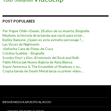
Underground
POST POPULARES
Per Yngve Ohlin «Dead», 28 años de su muerte, Biografía
Mayhem, la historia de la banda que nació para estar…
Bobby Ramone ¿Quien es este extraño personaje ?…
Las Voces de Nightwish
«Señorita Cara de Pizza» de Cuca
Cristina Scabbia – Biografía
Scooby-Doo! y Kiss «El misterio del Rock and Roll»
Pablo Motyczak Nuevo Bajista de Rata Blanca
Sopor Aeternus & The Ensemble of Shadows y su…
Crypta banda de Death Metal lanza su primer video…
BIENVENIDOS A APUESTO AL ROCK!