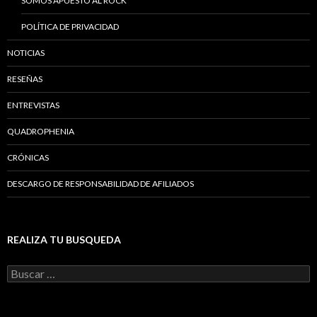
SOMOS APUESTO AL ROCK
POLÍTICA DE PRIVACIDAD
NOTICIAS
RESEÑAS
ENTREVISTAS
QUADROPHENIA
CRÓNICAS
DESCARGO DE RESPONSABILIDAD DE AFILIADOS
REALIZA TU BUSQUEDA
B
u
s
c