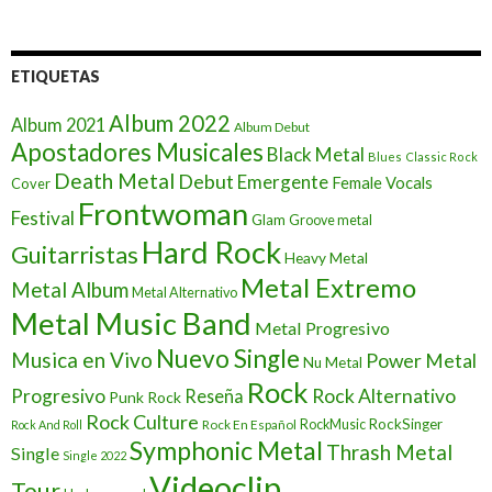
ETIQUETAS
Album 2022
Album 2021
Album Debut
Apostadores Musicales
Black Metal
Blues
Classic Rock
Death Metal
Debut
Emergente
Female Vocals
Cover
Frontwoman
Festival
Glam
Groove metal
Hard Rock
Guitarristas
Heavy Metal
Metal Extremo
Metal Album
Metal Alternativo
Metal Music Band
Metal Progresivo
Nuevo Single
Musica en Vivo
Power Metal
Nu Metal
Rock
Progresivo
Rock Alternativo
Reseña
Punk Rock
Rock Culture
RockSinger
Rock En Español
RockMusic
Rock And Roll
Symphonic Metal
Thrash Metal
Single
Single 2022
Videoclip
Tour