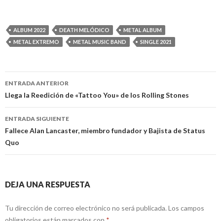
ALBUM 2022
DEATH MELÓDICO
METAL ALBUM
METAL EXTREMO
METAL MUSIC BAND
SINGLE 2021
ENTRADA ANTERIOR
Navegación
Llega la Reedición de «Tattoo You» de los Rolling Stones
de
ENTRADA SIGUIENTE
entradas
Fallece Alan Lancaster, miembro fundador y Bajista de Status
Quo
DEJA UNA RESPUESTA
Tu dirección de correo electrónico no será publicada.
Los campos
obligatorios están marcados con
*