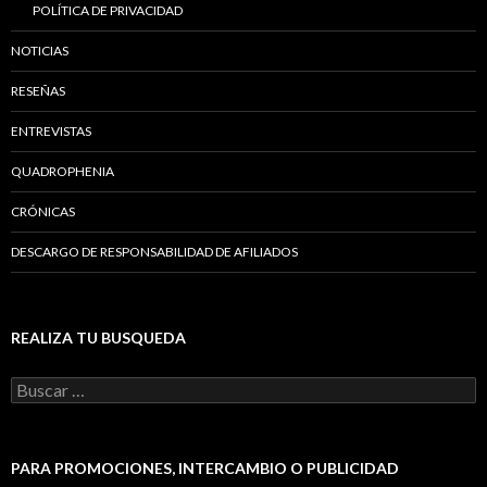
POLÍTICA DE PRIVACIDAD
NOTICIAS
RESEÑAS
ENTREVISTAS
QUADROPHENIA
CRÓNICAS
DESCARGO DE RESPONSABILIDAD DE AFILIADOS
REALIZA TU BUSQUEDA
B
u
s
c
a
PARA PROMOCIONES, INTERCAMBIO O PUBLICIDAD
r