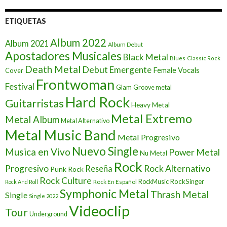
ETIQUETAS
Album 2022
Album 2021
Album Debut
Apostadores Musicales
Black Metal
Blues
Classic Rock
Death Metal
Debut
Emergente
Female Vocals
Cover
Frontwoman
Festival
Glam
Groove metal
Hard Rock
Guitarristas
Heavy Metal
Metal Extremo
Metal Album
Metal Alternativo
Metal Music Band
Metal Progresivo
Nuevo Single
Musica en Vivo
Power Metal
Nu Metal
Rock
Progresivo
Rock Alternativo
Reseña
Punk Rock
Rock Culture
RockSinger
Rock En Español
RockMusic
Rock And Roll
Symphonic Metal
Thrash Metal
Single
Single 2022
Videoclip
Tour
Underground