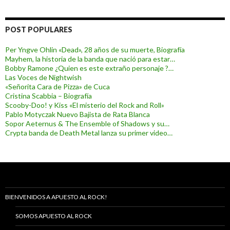
POST POPULARES
Per Yngve Ohlin «Dead», 28 años de su muerte, Biografía
Mayhem, la historia de la banda que nació para estar…
Bobby Ramone ¿Quien es este extraño personaje ?…
Las Voces de Nightwish
«Señorita Cara de Pizza» de Cuca
Cristina Scabbia – Biografía
Scooby-Doo! y Kiss «El misterio del Rock and Roll»
Pablo Motyczak Nuevo Bajista de Rata Blanca
Sopor Aeternus & The Ensemble of Shadows y su…
Crypta banda de Death Metal lanza su primer video…
BIENVENIDOS A APUESTO AL ROCK!
SOMOS APUESTO AL ROCK