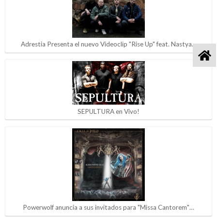
Adrestia Presenta el nuevo Videoclip "Rise Up" feat. Nastya…
SEPULTURA en Vivo!
Powerwolf anuncia a sus invitados para "Missa Cantorem"…