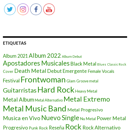
ETIQUETAS
Album 2022
Album 2021
Album Debut
Apostadores Musicales
Black Metal
Blues
Classic Rock
Death Metal
Debut
Emergente
Female Vocals
Cover
Frontwoman
Festival
Glam
Groove metal
Hard Rock
Guitarristas
Heavy Metal
Metal Extremo
Metal Album
Metal Alternativo
Metal Music Band
Metal Progresivo
Nuevo Single
Musica en Vivo
Power Metal
Nu Metal
Rock
Progresivo
Rock Alternativo
Reseña
Punk Rock