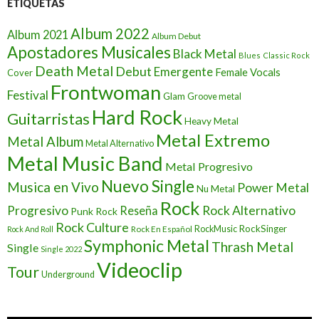
ETIQUETAS
Album 2022
Album 2021
Album Debut
Apostadores Musicales
Black Metal
Blues
Classic Rock
Death Metal
Debut
Emergente
Female Vocals
Cover
Frontwoman
Festival
Glam
Groove metal
Hard Rock
Guitarristas
Heavy Metal
Metal Extremo
Metal Album
Metal Alternativo
Metal Music Band
Metal Progresivo
Nuevo Single
Musica en Vivo
Power Metal
Nu Metal
Rock
Progresivo
Rock Alternativo
Reseña
Punk Rock
Rock Culture
RockSinger
Rock En Español
RockMusic
Rock And Roll
Symphonic Metal
Thrash Metal
Single
Single 2022
Videoclip
Tour
Underground