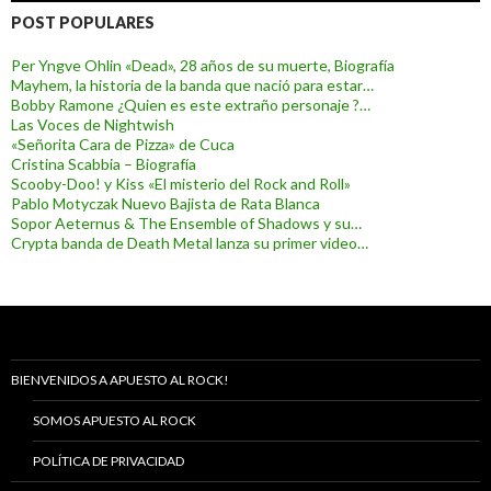
POST POPULARES
Per Yngve Ohlin «Dead», 28 años de su muerte, Biografía
Mayhem, la historia de la banda que nació para estar…
Bobby Ramone ¿Quien es este extraño personaje ?…
Las Voces de Nightwish
«Señorita Cara de Pizza» de Cuca
Cristina Scabbia – Biografía
Scooby-Doo! y Kiss «El misterio del Rock and Roll»
Pablo Motyczak Nuevo Bajista de Rata Blanca
Sopor Aeternus & The Ensemble of Shadows y su…
Crypta banda de Death Metal lanza su primer video…
BIENVENIDOS A APUESTO AL ROCK!
SOMOS APUESTO AL ROCK
POLÍTICA DE PRIVACIDAD