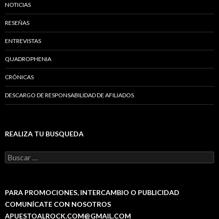
NOTICIAS
RESEÑAS
ENTREVISTAS
QUADROPHENIA
CRÓNICAS
DESCARGO DE RESPONSABILIDAD DE AFILIADOS
REALIZA TU BUSQUEDA
B
u
s
c
a
PARA PROMOCIONES, INTERCAMBIO O PUBLICIDAD
r
COMUNÍCATE CON NOSOTROS
:
APUESTOALROCK.COM@GMAIL.COM