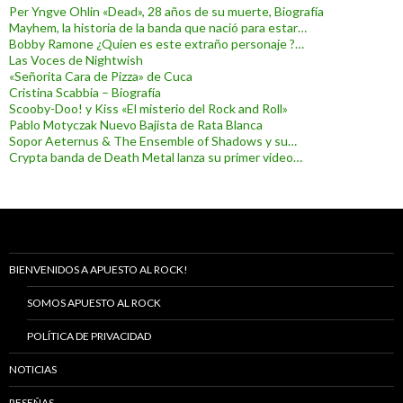
Per Yngve Ohlin «Dead», 28 años de su muerte, Biografía
Mayhem, la historia de la banda que nació para estar…
Bobby Ramone ¿Quien es este extraño personaje ?…
Las Voces de Nightwish
«Señorita Cara de Pizza» de Cuca
Cristina Scabbia – Biografía
Scooby-Doo! y Kiss «El misterio del Rock and Roll»
Pablo Motyczak Nuevo Bajista de Rata Blanca
Sopor Aeternus & The Ensemble of Shadows y su…
Crypta banda de Death Metal lanza su primer video…
BIENVENIDOS A APUESTO AL ROCK!
SOMOS APUESTO AL ROCK
POLÍTICA DE PRIVACIDAD
NOTICIAS
RESEÑAS