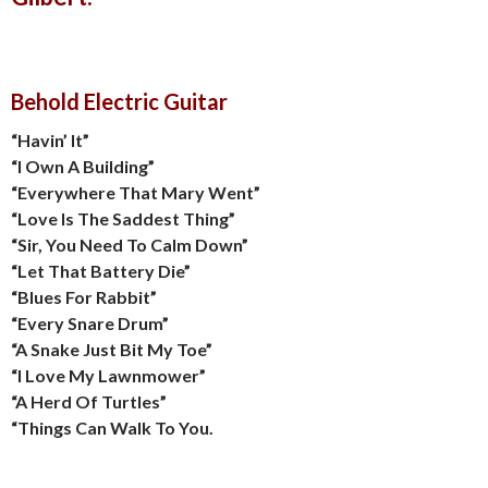
Behold Electric Guitar
“Havin’ It”
“I Own A Building”
“Everywhere That Mary Went”
“Love Is The Saddest Thing”
“Sir, You Need To Calm Down”
“Let That Battery Die”
“Blues For Rabbit”
“Every Snare Drum”
“A Snake Just Bit My Toe”
“I Love My Lawnmower”
“A Herd Of Turtles”
“Things Can Walk To You.