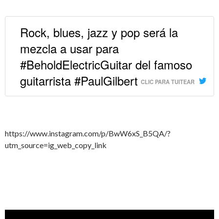
Rock, blues, jazz y pop será la
mezcla a usar para
#BeholdElectricGuitar del famoso
guitarrista #PaulGilbert
CLIC PARA TUITEAR
https://www.instagram.com/p/BwW6xS_B5QA/?
utm_source=ig_web_copy_link