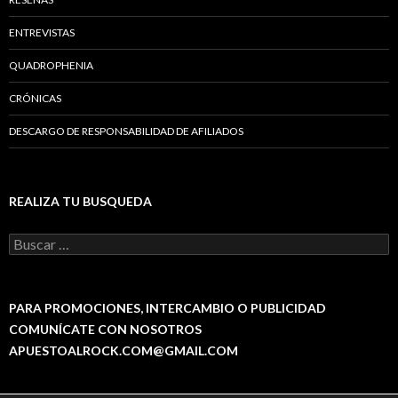
ENTREVISTAS
QUADROPHENIA
CRÓNICAS
DESCARGO DE RESPONSABILIDAD DE AFILIADOS
REALIZA TU BUSQUEDA
B
u
s
c
a
PARA PROMOCIONES, INTERCAMBIO O PUBLICIDAD
r
COMUNÍCATE CON NOSOTROS
:
APUESTOALROCK.COM@GMAIL.COM