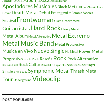
Album 2021
Album Debut
Apostadores Musicales
Black Metal
Blues
Classic Rock
Death Metal
Debut
Emergente
Female Vocals
Cover
Frontwoman
Festival
Glam
Groove metal
Hard Rock
Guitarristas
Heavy Metal
Metal Extremo
Metal Album
Metal Alternativo
Metal Music Band
Metal Progresivo
Nuevo Single
Musica en Vivo
Power Metal
Nu Metal
Rock
Progresivo
Rock Alternativo
Reseña
Punk Rock
Rock Culture
RockSinger
Rock En Español
RockMusic
Rock And Roll
Symphonic Metal
Thrash Metal
Single
Single 2022
Videoclip
Tour
Underground
POST POPULARES