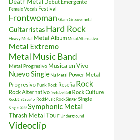
Death Metal
Debut
Emergente
Festival
Female Vocals
Frontwoman
Glam
Groove metal
Hard Rock
Guitarristas
Metal Album
Heavy Metal
Metal Alternativo
Metal Extremo
Metal Music Band
Musica en Vivo
Metal Progresivo
Nuevo Single
Power Metal
Nu Metal
Rock
Progresivo
Reseña
Punk Rock
Rock Culture
Rock Alternativo
Rock And Roll
Single
RockSinger
Rock En Español
RockMusic
Symphonic Metal
Single 2022
Tour
Thrash Metal
Underground
Videoclip