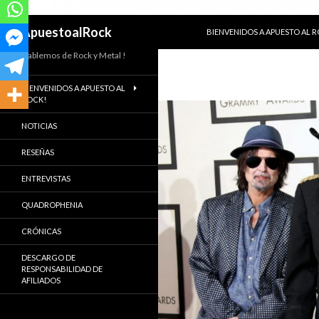
SALTAR AL CONTENIDO
Buscar
ApuestoalRock
BIENVENIDOS A APUESTO AL 
Hablemos de Rock y Metal !
BIENVENIDOS A APUESTO AL
ROCK!
NOTICIAS
RESEÑAS
ENTREVISTAS
QUADROPHENIA
CRÓNICAS
DESCARGO DE
RESPONSABILIDAD DE
AFILIADOS