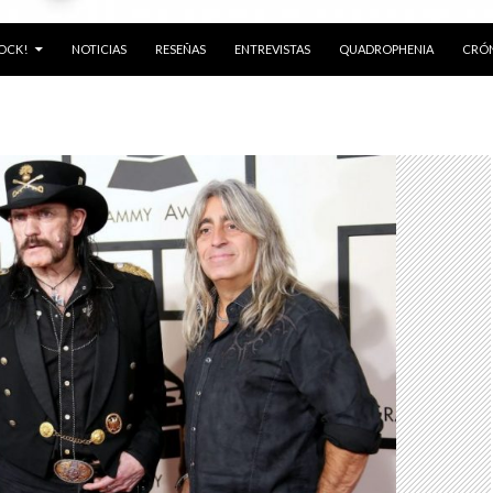
ROCK!
NOTICIAS
RESEÑAS
ENTREVISTAS
QUADROPHENIA
CRÓN