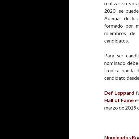
realizar su vota
2020, se puede
Además de los 
formado por má
miembros de l
candidatos.
Para ser candi
nominado debe 
iconica banda 
candidato desde
Def Leppard
fu
Hall of Fame
e
marzo de 2019 e
Nominados Rock