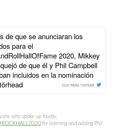
 de que se anunciaran los
os para el
ndRollHallOfFame 2020, Mikkey
quejó de que él y Phil Campbell
ban incluidos en la nominación
törhead
CLIC PARA TUITEAR
ryone who spoke up loudly.
#ROCKHALL2020
for listening and adding Phil