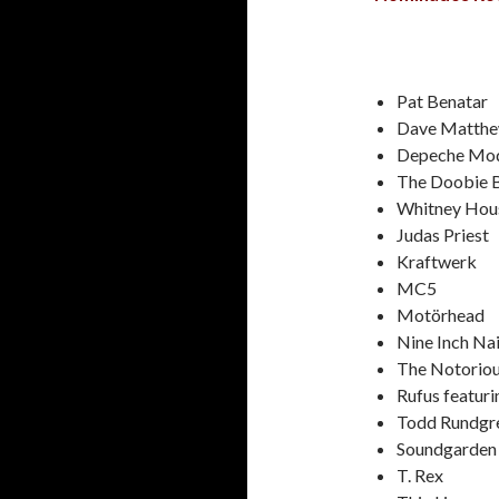
Pat Benatar
Dave Matthe
Depeche Mo
The Doobie 
Whitney Hou
Judas Priest
Kraftwerk
MC5
Motörhead
Nine Inch Nai
The Notorious
Rufus featur
Todd Rundgr
Soundgarden
T. Rex