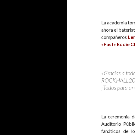
La academia tomo
ahora el baterist
compañeros
Lem
«Fast» Eddie Cl
«Gracias a todo
ROCKHALL2020 
¡Todos para un
La ceremonia 
Auditorio Públ
fanáticos de l