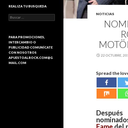
REALIZA TU BUSQUEDA
NOTICIAS
B
NOMI
u
s
R
c
a
PARA PROMOCIONES,
MOTÖR
r
INTERCAMBIO O
:
PUBLICIDAD COMUNÍCATE
CON NOSOTROS
22 OCTUBRE, 20
APUESTOALROCK.COM@G
MAIL.COM
Spread the lov
Después
nominado
Fame
del 