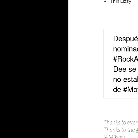
Thin Lizzy
Después
nominad
#RockA
Dee se 
no esta
de #Mo
Thanks to eve
Thanks to the
& Mikkey.