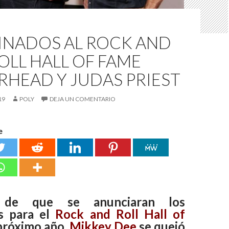
NADOS AL ROCK AND
OLL HALL OF FAME
HEAD Y JUDAS PRIEST
19
POLY
DEJA UN COMENTARIO
e
 de que se anunciaran los
s para el
Rock and Roll Hall of
próximo año,
Mikkey Dee
se quejó