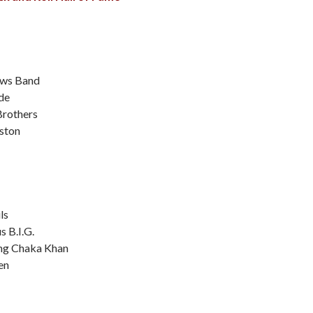
ws Band
de
Brothers
ston
ls
 B.I.G.
ing Chaka Khan
en