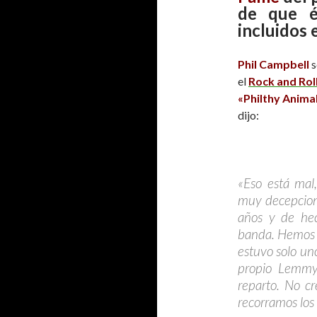
de que 
incluidos 
Phil Campbell
s
el
Rock and Rol
«Philthy Anima
dijo:
«Eso está mal
muy decepcion
años y de he
banda. Hemos p
estuvo solo un
propio Lemmy
reparto. No c
recorramos los