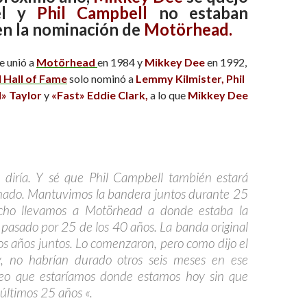
él y
Phil Campbell
no estaban
en la nominación de
Motörhead
.
e unió a
Motörhead
en 1984 y
Mikkey Dee
en 1992,
l Hall of Fame
solo nominó a
Lemmy Kilmister, Phil
l» Taylor
y
«Fast» Eddie Clark,
a lo que
Mikkey Dee
, diría. Y sé que Phil Campbell también estará
ado. Mantuvimos la bandera juntos durante 25
cho llevamos a Motörhead a donde estaba la
asado por 25 de los 40 años. La banda original
os años juntos. Lo comenzaron, pero como dijo el
, no habrían durado otros seis meses en ese
reo que estaríamos donde estamos hoy sin que
 últimos 25 años «.