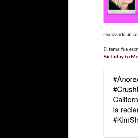
realizando un c
El tema fue esc
Birthday to M
#Anorex
#Crush
Califor
la reci
#KimSh