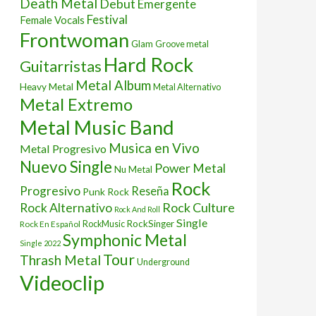
Death Metal
Debut
Emergente
Festival
Female Vocals
Frontwoman
Glam
Groove metal
Hard Rock
Guitarristas
Metal Album
Heavy Metal
Metal Alternativo
Metal Extremo
Metal Music Band
Musica en Vivo
Metal Progresivo
Nuevo Single
Power Metal
Nu Metal
Rock
Progresivo
Reseña
Punk Rock
Rock Culture
Rock Alternativo
Rock And Roll
Single
RockSinger
Rock En Español
RockMusic
Symphonic Metal
Single 2022
Tour
Thrash Metal
Underground
Videoclip