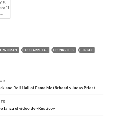
y su
ara “I
d…
NTWOMAN
GUITARRISTAS
PUNK ROCK
SINGLE
IOR
ón
k and Roll Hall of Fame Motörhead y Judas Priest
NTE
o lanza el vídeo de «Rustico»