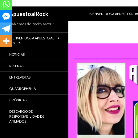
SALTAR AL CONTENIDO
Buscar
ApuestoalRock
BIENVENIDOS A APUESTO AL 
Hablemos de Rock y Metal !
BIENVENIDOS A APUESTO AL
ROCK!
NOTICIAS
RESEÑAS
ENTREVISTAS
QUADROPHENIA
CRÓNICAS
DESCARGO DE
RESPONSABILIDAD DE
AFILIADOS