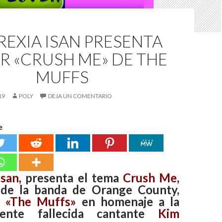
EXIA ISAN PRESENTA
R «CRUSH ME» DE THE
MUFFS
19
POLY
DEJA UN COMENTARIO
e
san,
presenta el tema
Crush Me,
 de la banda de Orange County,
«The Muffs»
en homenaje a la
mente fallecida cantante
Kim