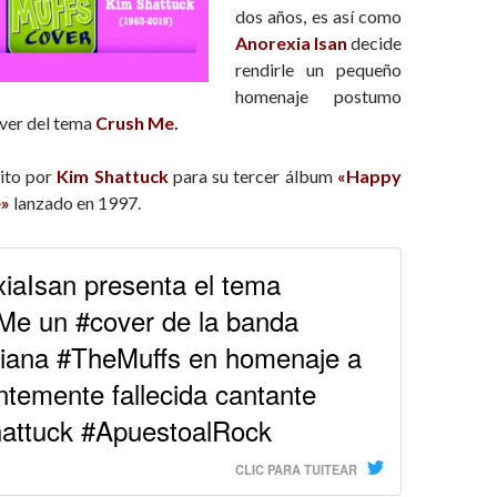
dos años, es así como
Anorexia Isan
decide
rendirle un pequeño
homenaje postumo
over del tema
Crush Me.
rito por
Kim Shattuck
para su tercer álbum
«Happy
e»
lanzado en 1997.
iaIsan presenta el tema
Me un #cover de la banda
niana #TheMuffs en homenaje a
entemente fallecida cantante
attuck #ApuestoalRock
CLIC PARA TUITEAR