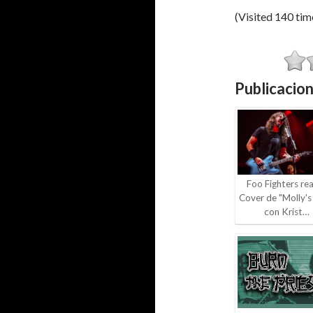
(Visited 140 time
Publicacion
Foo Fighters rea
Cover de "Molly's
con Krist…