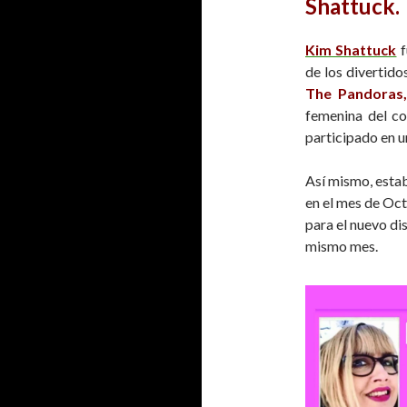
Shattuck.
Kim Shattuck
f
de los divertido
The Pandoras,
femenina del c
participado en u
Así mismo, esta
en el mes de Oct
para el nuevo di
mismo mes.