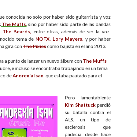
ue conocida no solo por haber sido guitarrista y voz
s
The Muffs
,
sino por haber sido parte de las bandas
 The Beards,
entre otras, además de ser la voz
onocido tema de
NOFX,
Lory Mayers,
y por haber
na gira con
The Pixies
como bajista en el año 2013.
ba a punto de lanzar un nuevo álbum con
The Muffs
ubre, e incluso se encontraba trabajando en un tema
sco de
Anorexia Isan,
que estaba pautado para el
Pero lamentablente
Kim Shattuck
perdió
su batalla contra el
ALS, un tipo de
esclerosis que
padecía desde hace