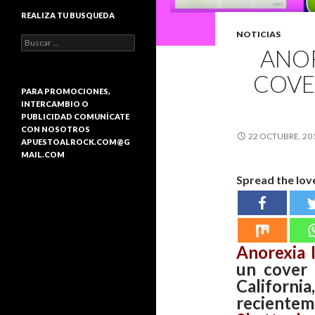
REALIZA TU BUSQUEDA
NOTICIAS
B
ANOR
u
s
COVE
c
a
PARA PROMOCIONES,
r
INTERCAMBIO O
:
PUBLICIDAD COMUNÍCATE
CON NOSOTROS
22 OCTUBRE, 20
APUESTOALROCK.COM@G
MAIL.COM
Spread the lov
Anorexia I
un cover
California,
reciente