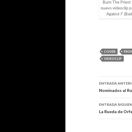
Burn The Priest 
nuevo videoclip p
Against I” (Ba
COVER
FRO
VIDEOCLIP
ENTRADA ANTER
Navegaci
Nominados al Roc
de
ENTRADA SIGUIE
entradas
La Rueda de Orfe