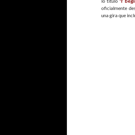
lo tituló
“I’ beg
oficialmente de
una gira que in