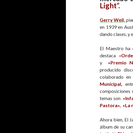
Light”.
Gerry Weil,
pia
en 1939 en Aust
dando clases, y 
El Maestro ha o
destaca
«
Orden
y
«Premio N
producido dis
colaborado en
Municipal,
entr
composiciones s
temas son
«Inf
Pastora», «La 
Ahora bien, El 
álbum de su carr