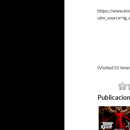
https://www.i
utm_source=ig_
(Visited 55 times
Publicacion