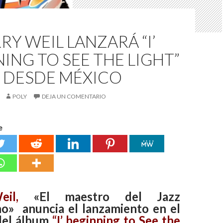
RY WEIL LANZARÁ “I’
ING TO SEE THE LIGHT”
DESDE MÉXICO
POLY
DEJA UN COMENTARIO
e
il,
«El maestro del Jazz
o» anuncia el lanzamiento en el
del álbum
“I’ beginning to See the