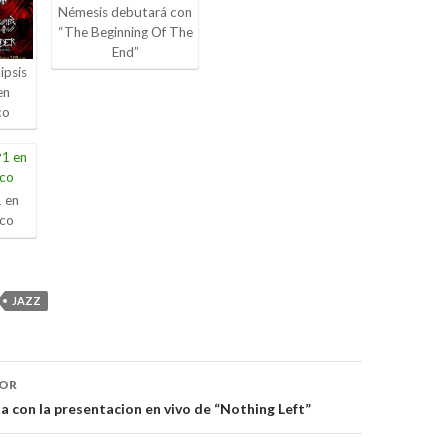
Némesis debutará con
“The Beginning Of The
End”
ipsis
en
co
 en
ico
JAZZ
IOR
ón
ta con la presentacion en vivo de “Nothing Left”