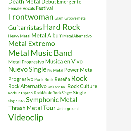
Death Metal
Debut
Emergente
Festival
Female Vocals
Frontwoman
Glam
Groove metal
Hard Rock
Guitarristas
Metal Album
Heavy Metal
Metal Alternativo
Metal Extremo
Metal Music Band
Musica en Vivo
Metal Progresivo
Nuevo Single
Power Metal
Nu Metal
Rock
Progresivo
Reseña
Punk Rock
Rock Culture
Rock Alternativo
Rock And Roll
Single
RockSinger
Rock En Español
RockMusic
Symphonic Metal
Single 2022
Tour
Thrash Metal
Underground
Videoclip