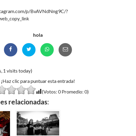
nstagram.com/p/BvAVNdNng9C/?
web_copy_link
hola
, 1 visits today)
¡Haz clic para puntuar esta entrada!
(Votos:
0
Promedio:
0
)
es relacionadas: