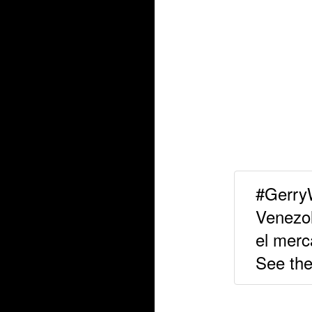
#GerryW
Venezol
el merc
See the