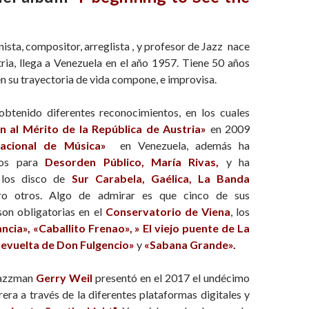
nista, compositor, arreglista , y profesor de Jazz nace
ria, llega a Venezuela en el año 1957. Tiene 50 años
en su trayectoria de vida compone, e improvisa.
btenido diferentes reconocimientos, en los cuales
 al Mérito de la República de Austria»
en 2009
acional de Música»
en Venezuela, además ha
cos para
Desorden Público, María Rivas,
y ha
 los disco de
Sur Carabela, Gaélica, La Banda
o otros. Algo de admirar es que cinco de sus
on obligatorias en el
Conservatorio de Viena
, los
ancia», «Caballito Frenao», » El viejo puente de La
revuelta de Don Fulgencio»
y
«Sabana Grande».
Jazzman
Gerry Weil
presentó en el 2017 el undécimo
era a través de la diferentes plataformas digitales y