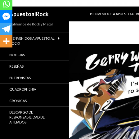
SALTAR AL CONTENIDO
Buscar
ApuestoalRock
BIENVENIDOS A APUESTO AL 
Hablemos de Rock y Metal !
BIENVENIDOS A APUESTO AL
ROCK!
NOTICIAS
RESEÑAS
ENTREVISTAS
QUADROPHENIA
CRÓNICAS
DESCARGO DE
RESPONSABILIDAD DE
AFILIADOS