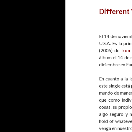
Different
El 14 de noviemb
U.S.A. Es la pr
(2006) de
Iron
álbum el 14 de 
diciembre en Eu
En cuanto a la 
este single está
mundo de manera 
que como indiv
cosas, su propio
algo seguro y n
hold of whatev
venga en nuestr