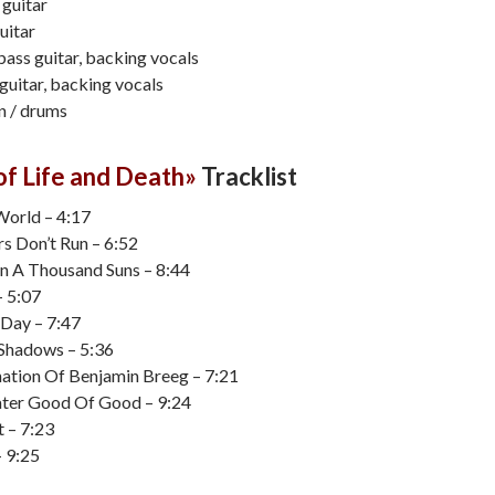
 guitar
uitar
 bass guitar, backing vocals
 guitar, backing vocals
n / drums
of Life and Death»
Tracklist
World – 4:17
s Don’t Run – 6:52
an A Thousand Suns – 8:44
– 5:07
 Day – 7:47
Shadows – 5:36
nation Of Benjamin Breeg – 7:21
ater Good Of Good – 9:24
t – 7:23
– 9:25