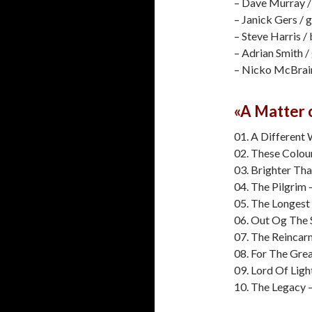
– Dave Murray /
– Janick Gers / g
– Steve Harris /
– Adrian Smith /
– Nicko McBrai
«A Matter 
01. A Different 
02. These Colour
03. Brighter Th
04. The Pilgrim 
05. The Longest
06. Out Og The 
07. The Reincar
08. For The Gre
09. Lord Of Ligh
10. The Legacy 