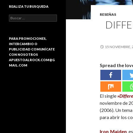
REALIZA TU BUSQUEDA
RESEÑAS
B
DIFF
u
s
c
a
PARA PROMOCIONES,
r
INTERCAMBIO O
15 NOVIEMBRE, 
:
PUBLICIDAD COMUNÍCATE
CON NOSOTROS
APUESTOALROCK.COM@G
Spread the lov
MAIL.COM
El single
»Differ
noviembre de 20
(2006). Un tema é
para abrir los co
Iron Maiden
es