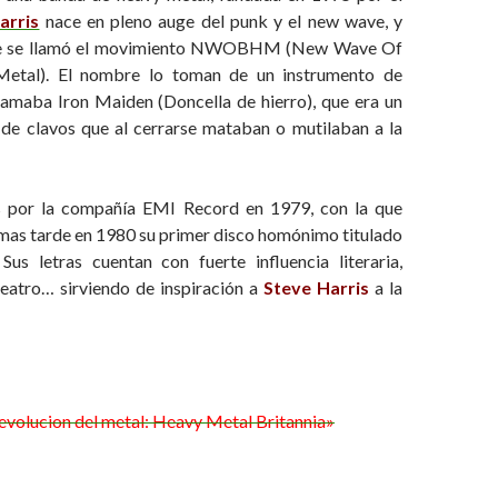
arris
nace en pleno auge del punk y el new wave, y
que se llamó el movimiento NWOBHM (New Wave Of
Metal). El nombre lo toman de un instrumento de
llamaba Iron Maiden (Doncella de hierro), que era un
 de clavos que al cerrarse mataban o mutilaban a la
s por la compañía EMI Record en 1979, con la que
 mas tarde en 1980 su primer disco homónimo titulado
.
Sus letras cuentan con fuerte influencia literaria,
teatro… sirviendo de inspiración a
Steve Harris
a la
evolucion del metal: Heavy Metal Britannia»