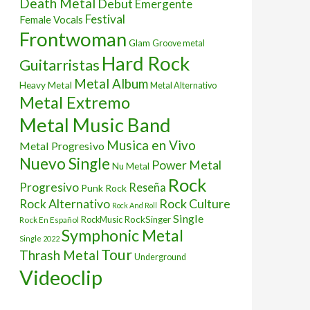
Death Metal
Debut
Emergente
Festival
Female Vocals
Frontwoman
Glam
Groove metal
Hard Rock
Guitarristas
Metal Album
Heavy Metal
Metal Alternativo
Metal Extremo
Metal Music Band
Musica en Vivo
Metal Progresivo
Nuevo Single
Power Metal
Nu Metal
Rock
Progresivo
Reseña
Punk Rock
Rock Culture
Rock Alternativo
Rock And Roll
Single
RockSinger
Rock En Español
RockMusic
Symphonic Metal
Single 2022
Tour
Thrash Metal
Underground
Videoclip