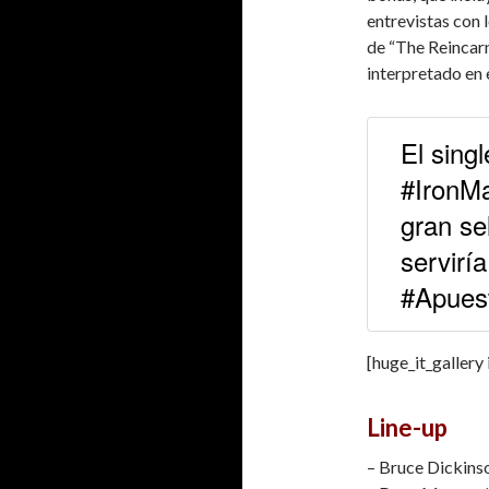
entrevistas con l
de “The Reincar
interpretado en e
El sing
#IronMa
gran se
serviría
#Apues
[huge_it_gallery
Line-up
– Bruce Dickinso