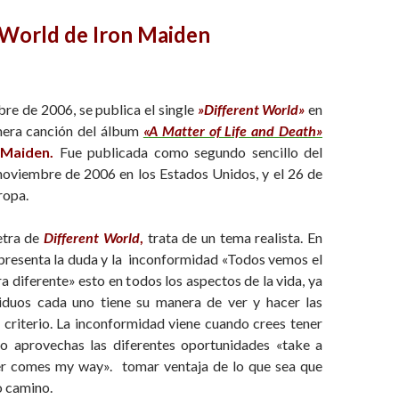
 World de Iron Maiden
re de 2006, se publica el single
»Different World»
en
imera canción del álbum
«
A Matter of Life and Death»
 Maiden.
Fue publicada como segundo sencillo del
noviembre de 2006 en los Estados Unidos, y el 26 de
ropa.
letra de
Different World
,
trata de un tema
realista
. En
 presenta la duda y la inconformidad «
Todos vemos el
diferente» esto en todos los aspectos de la vida, ya
iduos cada uno t
iene su manera de ver y hacer las
 criterio. La inconformidad viene cuando crees tener
o aprovechas las diferentes oportunidades «take a
er comes my way». tomar ventaja de lo que sea que
o camino.