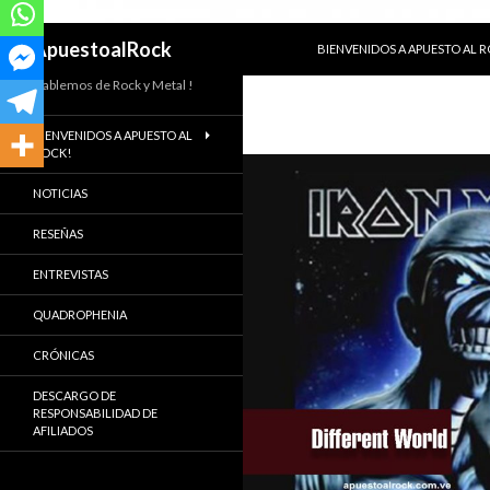
SALTAR AL CONTENIDO
Buscar
ApuestoalRock
BIENVENIDOS A APUESTO AL 
Hablemos de Rock y Metal !
BIENVENIDOS A APUESTO AL
ROCK!
NOTICIAS
RESEÑAS
ENTREVISTAS
QUADROPHENIA
CRÓNICAS
DESCARGO DE
RESPONSABILIDAD DE
AFILIADOS