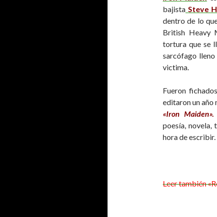
bajista
Steve H
dentro de lo 
British Heavy 
tortura que se 
sarcófago lleno
victima.
Fueron fichado
editaron un año
«
Iron Maiden»
poesía, novela, 
hora de escribir.
Leer también «R