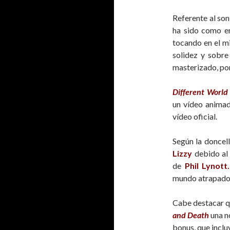
Referente al son
ha sido como en
tocando en el mi
solidez y sobre
masterizado, por
Different World
un vídeo animad
vídeo oficial.
Según la doncell
Lizzy
debido al
de
Phil Lynott.
mundo atrapado 
Cabe destacar q
and Death
una no
bonus, que inclu