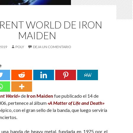
ERENT WORLD DE IRON
MAIDEN
2019
POLY
DEJA UN COMENTARIO
e
ent World»
de
Iron Maiden
fue publicado el 14 de
06, pertenece al álbum
«
A Matter of Life and Death»
pico, con el gran sello de la banda, que luego serviría
nciertos.
 una banda de heavy metal, fundada en 1975 por el