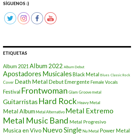
SÍGUENOS :)
ETIQUETAS
Album 2022
Album 2021
Album Debut
Apostadores Musicales
Black Metal
Blues
Classic Rock
Death Metal
Debut
Emergente
Female Vocals
Cover
Frontwoman
Festival
Glam
Groove metal
Hard Rock
Guitarristas
Heavy Metal
Metal Extremo
Metal Album
Metal Alternativo
Metal Music Band
Metal Progresivo
Nuevo Single
Musica en Vivo
Power Metal
Nu Metal