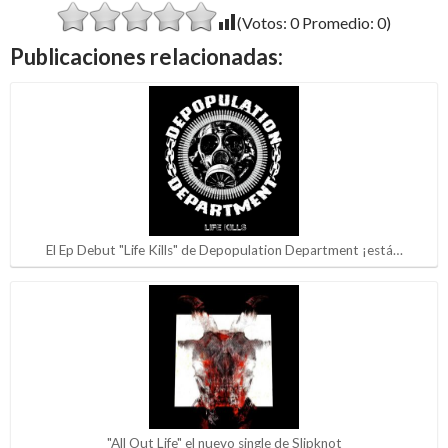
(Votos:
0
Promedio:
0
)
Publicaciones relacionadas:
El Ep Debut "Life Kills" de Depopulation Department ¡está…
"All Out Life" el nuevo single de Slipknot