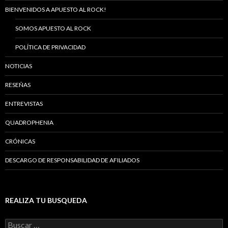
BIENVENIDOS A APUESTO AL ROCK!
SOMOS APUESTO AL ROCK
POLÍTICA DE PRIVACIDAD
NOTICIAS
RESEÑAS
ENTREVISTAS
QUADROPHENIA
CRÓNICAS
DESCARGO DE RESPONSABILIDAD DE AFILIADOS
REALIZA TU BUSQUEDA
B