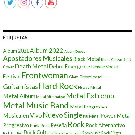
ETIQUETAS
Album 2022
Album 2021
Album Debut
Apostadores Musicales
Black Metal
Blues
Classic Rock
Death Metal
Debut
Emergente
Female Vocals
Cover
Frontwoman
Festival
Glam
Groove metal
Hard Rock
Guitarristas
Heavy Metal
Metal Extremo
Metal Album
Metal Alternativo
Metal Music Band
Metal Progresivo
Nuevo Single
Musica en Vivo
Power Metal
Nu Metal
Rock
Progresivo
Rock Alternativo
Reseña
Punk Rock
Rock Culture
RockSinger
Rock En Español
RockMusic
Rock And Roll