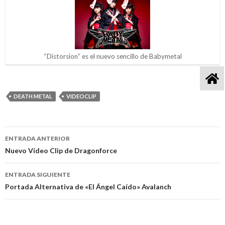
“Distorsion” es el nuevo sencillo de Babymetal
DEATH METAL
VIDEOCLIP
ENTRADA ANTERIOR
Navegación
Nuevo Vídeo Clip de Dragonforce
de
ENTRADA SIGUIENTE
entradas
Portada Alternativa de «El Ángel Caído» Avalanch