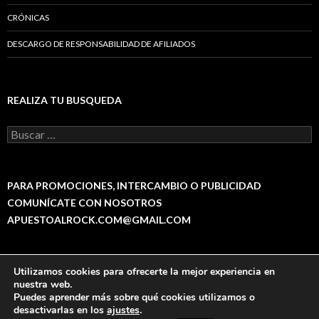
CRÓNICAS
DESCARGO DE RESPONSABILIDAD DE AFILIADOS
REALIZA TU BUSQUEDA
B
u
s
c
a
PARA PROMOCIONES, INTERCAMBIO O PUBLICIDAD
r
COMUNÍCATE CON NOSOTROS
:
APUESTOALROCK.COM@GMAIL.COM
Utilizamos cookies para ofrecerte la mejor experiencia en
Política de Privacidad
Funciona gracias a WordPress
nuestra web.
Puedes aprender más sobre qué cookies utilizamos o
This site is protected by
wp-copyrightpro.com
desactivarlas en los
ajustes
.