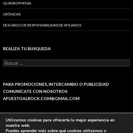
QUADROPHENIA
CRÓNICAS
DESCARGO DE RESPONSABILIDAD DE AFILIADOS
REALIZA TU BUSQUEDA
B
u
s
c
a
PARA PROMOCIONES, INTERCAMBIO O PUBLICIDAD
r
COMUNÍCATE CON NOSOTROS
:
APUESTOALROCK.COM@GMAIL.COM
Utilizamos cookies para ofrecerte la mejor experiencia en
Política de Privacidad
Funciona gracias a WordPress
nuestra web.
Puedes aprender más sobre qué cookies utilizamos o