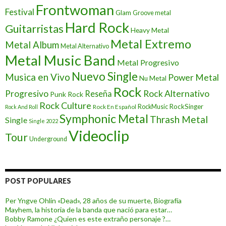
Frontwoman
Festival
Glam
Groove metal
Hard Rock
Guitarristas
Heavy Metal
Metal Extremo
Metal Album
Metal Alternativo
Metal Music Band
Metal Progresivo
Nuevo Single
Musica en Vivo
Power Metal
Nu Metal
Rock
Progresivo
Rock Alternativo
Reseña
Punk Rock
Rock Culture
RockSinger
Rock En Español
RockMusic
Rock And Roll
Symphonic Metal
Thrash Metal
Single
Single 2022
Videoclip
Tour
Underground
POST POPULARES
Per Yngve Ohlin «Dead», 28 años de su muerte, Biografía
Mayhem, la historia de la banda que nació para estar…
Bobby Ramone ¿Quien es este extraño personaje ?…