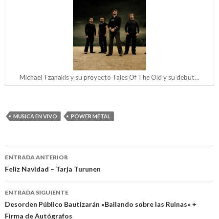
Michael Tzanakis y su proyecto Tales Of The Old y su debut…
MUSICA EN VIVO
POWER METAL
ENTRADA ANTERIOR
Navegación
Feliz Navidad – Tarja Turunen
de
ENTRADA SIGUIENTE
entradas
Desorden Público Bautizarán «Bailando sobre las Ruinas» +
Firma de Autógrafos