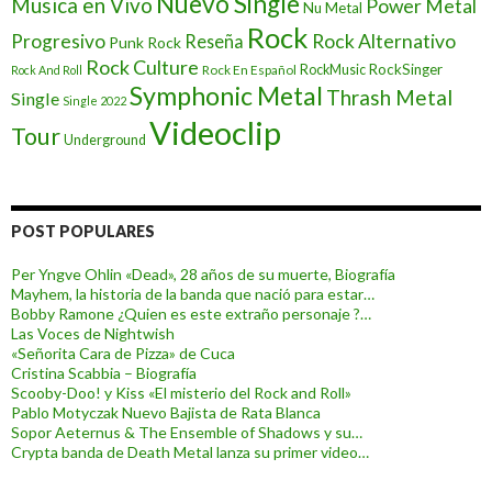
Nuevo Single
Musica en Vivo
Power Metal
Nu Metal
Rock
Progresivo
Rock Alternativo
Reseña
Punk Rock
Rock Culture
RockSinger
Rock En Español
RockMusic
Rock And Roll
Symphonic Metal
Thrash Metal
Single
Single 2022
Videoclip
Tour
Underground
POST POPULARES
Per Yngve Ohlin «Dead», 28 años de su muerte, Biografía
Mayhem, la historia de la banda que nació para estar…
Bobby Ramone ¿Quien es este extraño personaje ?…
Las Voces de Nightwish
«Señorita Cara de Pizza» de Cuca
Cristina Scabbia – Biografía
Scooby-Doo! y Kiss «El misterio del Rock and Roll»
Pablo Motyczak Nuevo Bajista de Rata Blanca
Sopor Aeternus & The Ensemble of Shadows y su…
Crypta banda de Death Metal lanza su primer video…