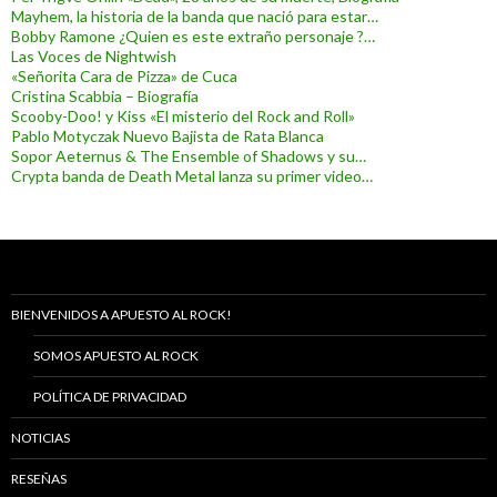
Mayhem, la historia de la banda que nació para estar…
Bobby Ramone ¿Quien es este extraño personaje ?…
Las Voces de Nightwish
«Señorita Cara de Pizza» de Cuca
Cristina Scabbia – Biografía
Scooby-Doo! y Kiss «El misterio del Rock and Roll»
Pablo Motyczak Nuevo Bajista de Rata Blanca
Sopor Aeternus & The Ensemble of Shadows y su…
Crypta banda de Death Metal lanza su primer video…
BIENVENIDOS A APUESTO AL ROCK!
SOMOS APUESTO AL ROCK
POLÍTICA DE PRIVACIDAD
NOTICIAS
RESEÑAS