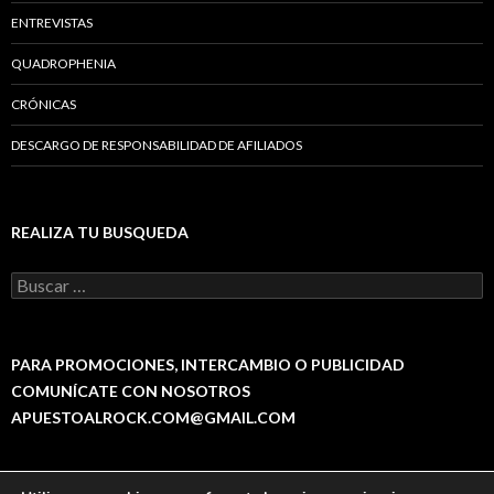
ENTREVISTAS
QUADROPHENIA
CRÓNICAS
DESCARGO DE RESPONSABILIDAD DE AFILIADOS
REALIZA TU BUSQUEDA
B
u
s
c
a
PARA PROMOCIONES, INTERCAMBIO O PUBLICIDAD
r
COMUNÍCATE CON NOSOTROS
:
APUESTOALROCK.COM@GMAIL.COM