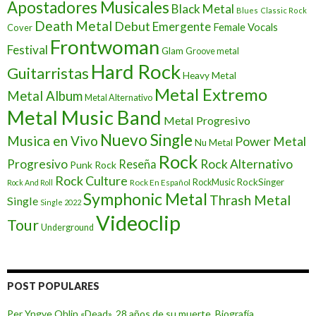
Apostadores Musicales
Black Metal
Blues
Classic Rock
Death Metal
Debut
Emergente
Female Vocals
Cover
Frontwoman
Festival
Glam
Groove metal
Hard Rock
Guitarristas
Heavy Metal
Metal Extremo
Metal Album
Metal Alternativo
Metal Music Band
Metal Progresivo
Nuevo Single
Musica en Vivo
Power Metal
Nu Metal
Rock
Progresivo
Rock Alternativo
Reseña
Punk Rock
Rock Culture
RockSinger
Rock En Español
RockMusic
Rock And Roll
Symphonic Metal
Thrash Metal
Single
Single 2022
Videoclip
Tour
Underground
POST POPULARES
Per Yngve Ohlin «Dead», 28 años de su muerte, Biografía