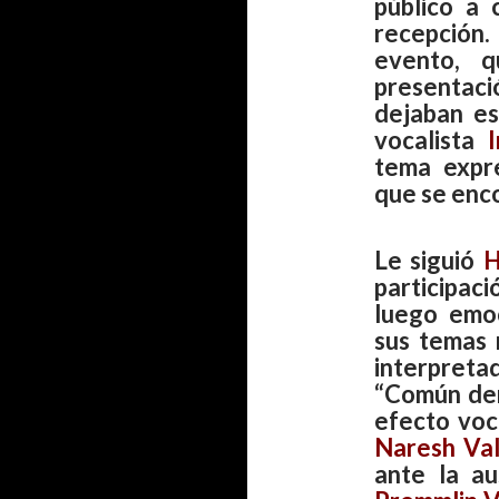
público a
recepción
evento, q
presenta
dejaban es
vocalista
tema expr
que se enco
Le siguió
H
participa
luego emoc
sus temas 
interpreta
“Común den
efecto voca
Naresh Va
ante la au