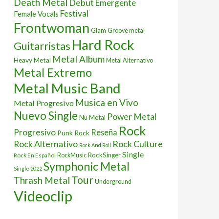
Death Metal
Debut
Emergente
Festival
Female Vocals
Frontwoman
Glam
Groove metal
Hard Rock
Guitarristas
Metal Album
Heavy Metal
Metal Alternativo
Metal Extremo
Metal Music Band
Musica en Vivo
Metal Progresivo
Nuevo Single
Power Metal
Nu Metal
Rock
Progresivo
Reseña
Punk Rock
Rock Culture
Rock Alternativo
Rock And Roll
Single
RockSinger
Rock En Español
RockMusic
Symphonic Metal
Single 2022
Tour
Thrash Metal
Underground
Videoclip