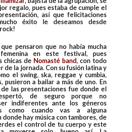
illamizar
, bajista de la agrupación, se
jor regalo, pues estaba de cumple el
presentación, así que felicitaciones
 mucho éxito le deseamos desde
 rock!
s que pensaron que no había mucha
 femenina en este festival, pues
as chicas de
Nomasté band,
con todo
r de la jornada. Con su fusión latina y
mo el swing, ska, reggae y cumbia,
, pusieron a bailar a más de uno. En
 de las presentaciones fue donde el
despertó, de seguro porque no
er indiferentes ante los géneros
 es como cuando vas a alguna
n donde hay música con tambores, de
erdes el control de tu cuerpo y este
 a moverse solo, bueno así. La