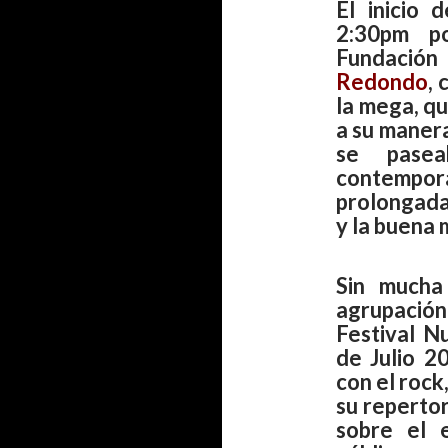
El inicio
2:30pm po
Fundació
Redondo
,
la mega, qu
a su manera
se pasea
contemporá
prolongada
y la buena 
Sin mucha
agrupació
Festival N
de Julio 2
con el rock
su repertor
sobre el 