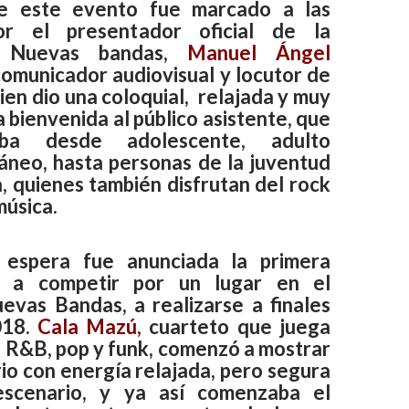
 de este evento fue marcado a las
r el presentador oficial de la
n Nuevas bandas,
Manuel Ángel
 comunicador audiovisual y locutor de
ien dio una coloquial, relajada y muy
 bienvenida al público asistente, que
ba desde adolescente, adulto
neo, hasta personas de la juventud
, quienes también disfrutan del rock
música.
 espera fue anunciada la primera
n a competir por un lugar en el
uevas Bandas, a realizarse a finales
018.
Cala Mazú,
cuarteto que juega
, R&B, pop y funk, comenzó a mostrar
io con energía relajada, pero segura
escenario, y ya así comenzaba el