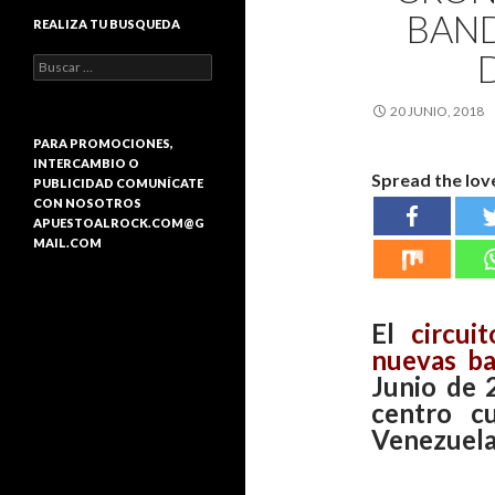
BAND
REALIZA TU BUSQUEDA
B
u
s
20 JUNIO, 2018
c
a
PARA PROMOCIONES,
r
INTERCAMBIO O
Spread the lov
:
PUBLICIDAD COMUNÍCATE
CON NOSOTROS
APUESTOALROCK.COM@G
MAIL.COM
El
circui
nuevas b
Junio de 
centro c
Venezuela