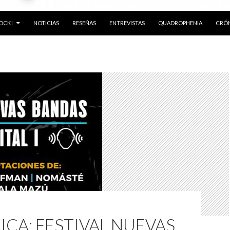
ROCK!
NOTICIAS
RESEÑAS
ENTREVISTAS
QUADROPHENIA
CRÓN
CA: FESTIVAL NUEVAS