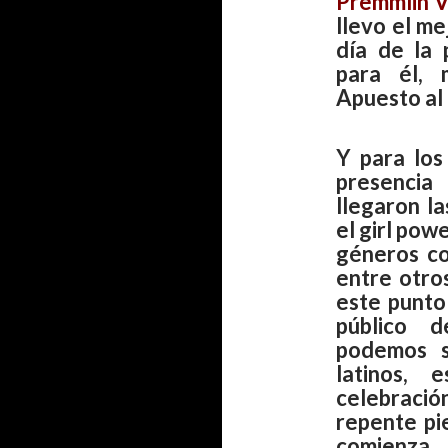
Premmlin V
llevo el me
día de la 
para él,
Apuesto al
Y para lo
presencia
llegaron l
el girl powe
géneros co
entre otros
este punto
público 
podemos s
latinos,
celebració
repente pi
comienza