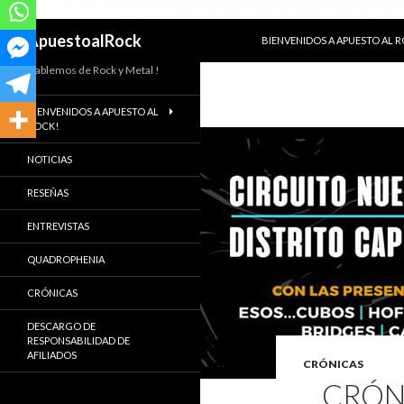
SALTAR AL CONTENIDO
Buscar
ApuestoalRock
BIENVENIDOS A APUESTO AL 
Hablemos de Rock y Metal !
BIENVENIDOS A APUESTO AL
ROCK!
NOTICIAS
RESEÑAS
ENTREVISTAS
QUADROPHENIA
CRÓNICAS
DESCARGO DE
RESPONSABILIDAD DE
AFILIADOS
CRÓNICAS
CRÓNI