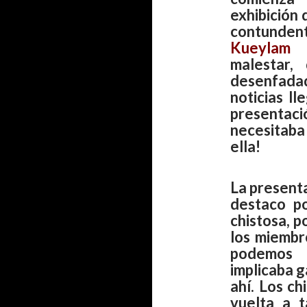
exhibición 
contundent
Kueylam N
malestar,
desenfada
noticias ll
presentaci
necesitaba
ella!
La presenta
destaco p
chistosa, p
los miembr
podemos 
implicaba g
ahí. Los c
vuelta a t