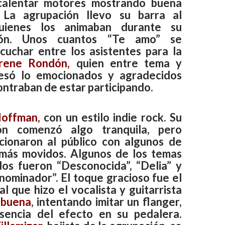
 calentar motores mostrando buena
. La agrupación llevo su barra al
uienes los animaban durante su
ción. Unos cuantos “Te amo” se
cuchar entre los asistentes para la
Irene Rondón,
quien entre tema y
esó lo emocionados y agradecidos
ntraban de estar participando.
offman,
con un estilo indie rock. Su
ción comenzó algo tranquila, pero
ionaron al público con algunos de
más movidos. Algunos de los temas
dos fueron “Desconocida”, “Delia” y
ominador”. El toque gracioso fue el
l que hizo el vocalista y guitarrista
lbuena
, intentando imitar un flanger,
sencia del efecto en su pedalera.