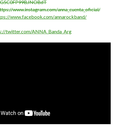
5qG5C0FP99BJNOBdT
ttps://www.instagram.com/
anna_cuenta_oficial/
tps://www.facebook.com/
annarockband/
s://twitter.com/ANNA_
Banda_Arg