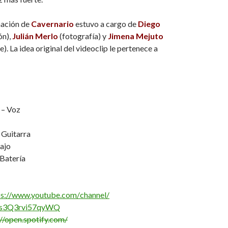
mación de
Cavernario
estuvo a cargo de
Diego
ón),
Julián Merlo
(fotografía) y
Jimena Mejuto
e). La idea original del videoclip le pertenece a
 – Voz
 Guitarra
ajo
 Batería
ps://www.youtube.com/
channel/
s3Q3rvi57qyWQ
://open.spotify.com/