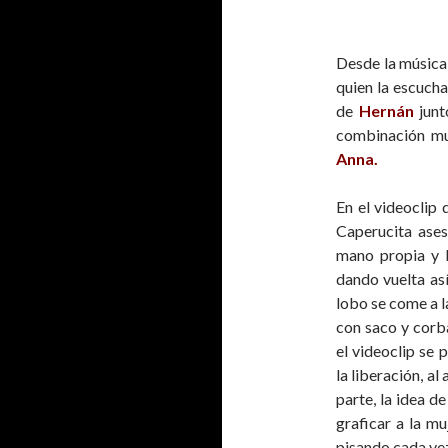
Desde la músic
quien la escucha
de
Hernán
junt
combinación mus
Anna.
En el videoclip 
Caperucita ases
mano propia y l
dando vuelta así
lobo se come a l
con saco y corb
el videoclip se 
la liberación, a
parte, la idea d
graficar a la m
pisando cada vez