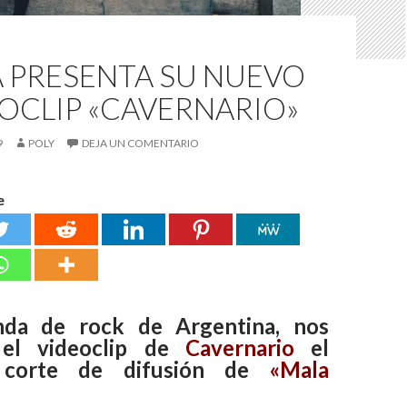
 PRESENTA SU NUEVO
OCLIP «CAVERNARIO»
9
POLY
DEJA UN COMENTARIO
e
da de rock de Argentina, nos
el videoclip de
Cavernario
el
 corte de difusión de
«Mala