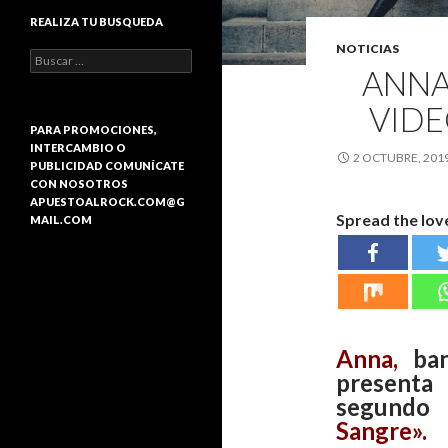
REALIZA TU BUSQUEDA
NOTICIAS
B
ANNA
u
s
VIDE
c
a
PARA PROMOCIONES,
r
INTERCAMBIO O
2 OCTUBRE, 201
:
PUBLICIDAD COMUNÍCATE
CON NOSOTROS
APUESTOALROCK.COM@G
Spread the lov
MAIL.COM
Anna,
ban
presenta 
segundo
Sangre».