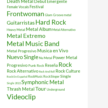
Death Metal
Debut
Emergente
Festival
Female Vocals
Frontwoman
Glam
Groove metal
Hard Rock
Guitarristas
Metal Album
Heavy Metal
Metal Alternativo
Metal Extremo
Metal Music Band
Musica en Vivo
Metal Progresivo
Nuevo Single
Power Metal
Nu Metal
Rock
Progresivo
Reseña
Punk Rock
Rock Culture
Rock Alternativo
Rock And Roll
Single
RockSinger
Rock En Español
RockMusic
Symphonic Metal
Single 2022
Tour
Thrash Metal
Underground
Videoclip