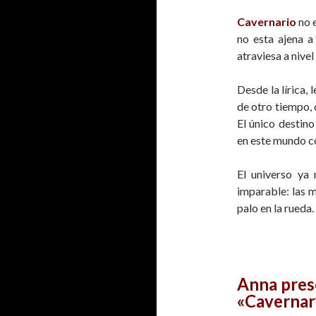
Cavernario
no 
no esta ajena a
atraviesa a nivel
Desde la lírica, 
de otro tiempo, 
El único destino
en este mundo co
El universo ya
imparable: las m
palo en la rueda.
Anna pres
«Cavernar