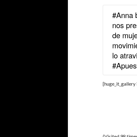
#Anna b
nos pre
de muje
movimie
lo atrav
#Apues
[huge_it_gallery
(Visited 98 times