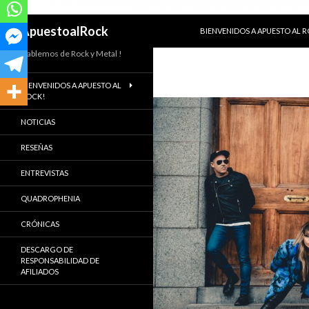
SALTAR AL CONTENIDO
Buscar
ApuestoalRock
BIENVENIDOS A APUESTO AL 
Hablemos de Rock y Metal !
BIENVENIDOS A APUESTO AL
ROCK!
NOTICIAS
RESEÑAS
ENTREVISTAS
QUADROPHENIA
CRÓNICAS
DESCARGO DE
RESPONSABILIDAD DE
AFILIADOS