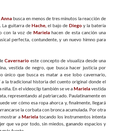
a
Anna
busca en menos de tres minutos la reacción de
. La guitarra de
Hache,
el bajo de
Diego
y la batería
o con la voz de
Mariela
hacen de esta canción una
ical perfecta, contundente, y un nuevo himno para
de
Cavernario
este concepto de visualiza desde una
ina, vestida de negro, que busca hacer justicia por
o único que busca es matar a ese lobo cavernario,
 a la tradicional historia del cuento original donde el
a niña. En el videoclip también se ve a
Mariela
vestida
ata, representando al patriarcado. Paulatinamente en
puede ver cómo esa ropa ahorca y, finalmente, llegará
l arrancarse la corbata con bronca acumulada. Por otra
e mostrar a
Mariela
tocando los instrumentos intenta
ujer que va por todo, sin miedos, ganando espacios y
 más fuerte.