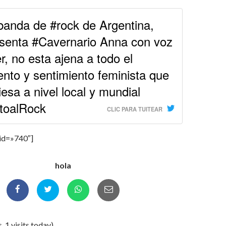
anda de #rock de Argentina,
senta #Cavernario Anna con voz
r, no esta ajena a todo el
nto y sentimiento feminista que
iesa a nivel local y mundial
toalRock
CLIC PARA TUITEAR
 id=»740″]
hola
, 1 visits today)