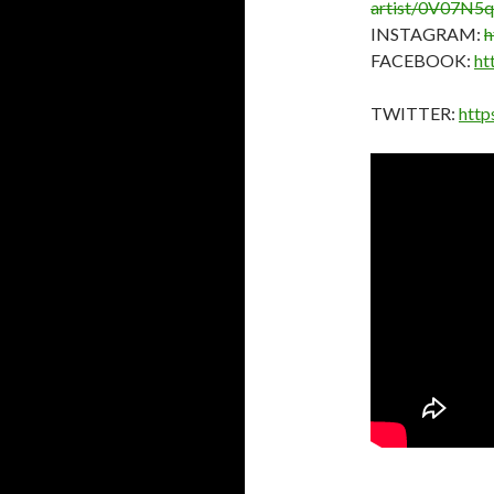
artist/0V07N
INSTAGRAM:
h
FACEBOOK:
ht
TWITTER:
http