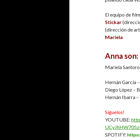
El equipo de fil
Stickar
(direcci
(dirección de art
Mariela
Anna son:
Mariela Santoro
Hernán García –
Diego López – B
Hernán Ibarra –
Síguelos!
YOUTUBE:
htt
UCyJhHW705z
SPOTIFY:
https